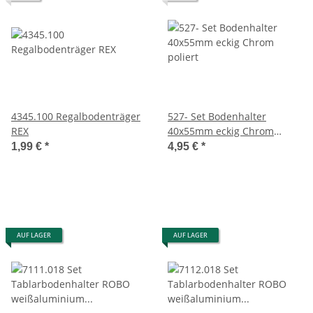
4345.100 Regalbodenträger
527- Set Bodenhalter
REX
40x55mm eckig Chrom
poliert
1,99 €
*
4,95 €
*
AUF LAGER
AUF LAGER