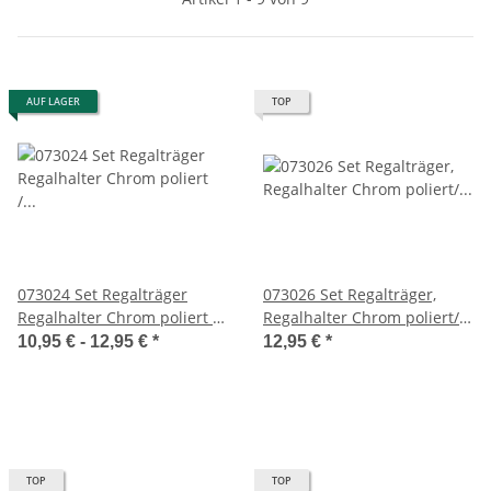
AUF LAGER
TOP
073024 Set Regalträger
073026 Set Regalträger,
Regalhalter Chrom poliert /
Regalhalter Chrom poliert/
Edelstahl Finish
Edelstahl Finish
10,95 € -
12,95 €
*
12,95 €
*
TOP
TOP