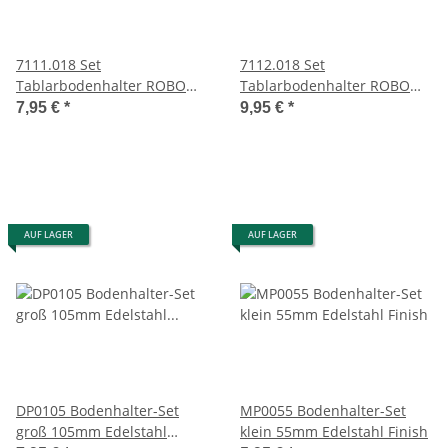
7111.018 Set
7112.018 Set
Tablarbodenhalter ROBO
Tablarbodenhalter ROBO
weißaluminium Länge
weißaluminium Länge
7,95 €
*
9,95 €
*
55mm
76mm
AUF LAGER
AUF LAGER
DP0105 Bodenhalter-Set
MP0055 Bodenhalter-Set
groß 105mm Edelstahl
klein 55mm Edelstahl Finish