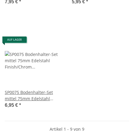
Finish/Chrom poliert
7,95 €
*
5,95 €
*
AUF LAGER
SP0075 Bodenhalter-Set
mittel 75mm Edelstahl
Finish/Chrom poliert
6,95 €
*
Artikel 1 - 9 von 9