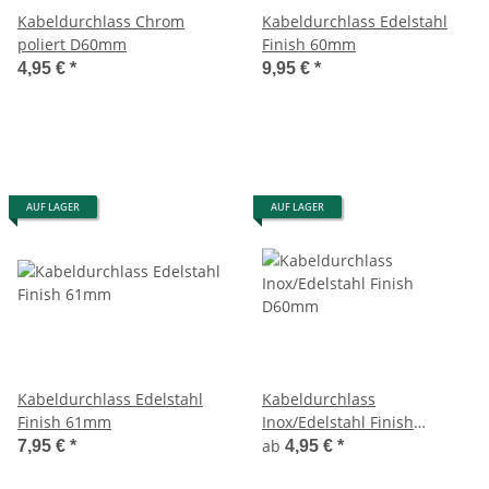
Kabeldurchlass Chrom
Kabeldurchlass Edelstahl
poliert D60mm
Finish 60mm
4,95 €
*
9,95 €
*
AUF LAGER
AUF LAGER
Kabeldurchlass Edelstahl
Kabeldurchlass
Finish 61mm
Inox/Edelstahl Finish
D60mm
ab
7,95 €
*
4,95 €
*