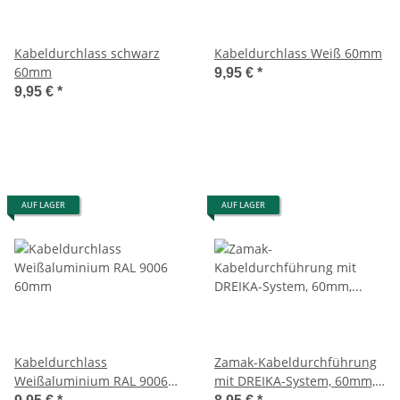
Kabeldurchlass schwarz
Kabeldurchlass Weiß 60mm
60mm
9,95 €
*
9,95 €
*
AUF LAGER
AUF LAGER
Kabeldurchlass
Zamak-Kabeldurchführung
Weißaluminium RAL 9006
mit DREIKA-System, 60mm,
60mm
Chrom poliert