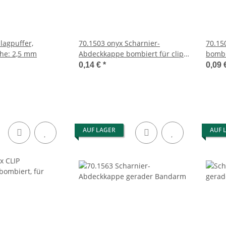
lagpuffer,
70.1503 onyx Scharnier-
70.15
he: 2,5 mm
Abdeckkappe bombiert für clip
bombi
top MB gerader Bandarm
gerad
0,14 €
*
0,09 
unbedruckt
AUF LAGER
AUF 