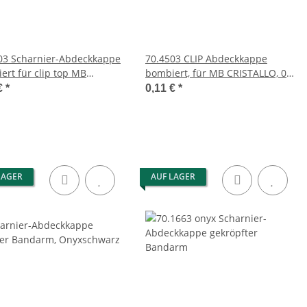
03 Scharnier-Abdeckkappe
70.4503 CLIP Abdeckkappe
ert für clip top MB
bombiert, für MB CRISTALLO, 0-
er Bandarm unbedruckt
Einsprung, dünne Türen,
€
*
0,11 €
*
vernickelt
LAGER
AUF LAGER