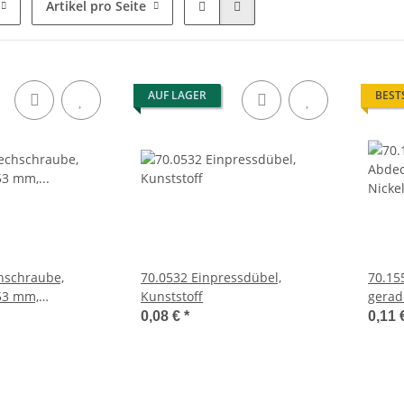
Artikel pro Seite
AUF LAGER
BEST
hschraube,
70.0532 Einpressdübel,
70.15
53 mm,
Kunststoff
gerad
2 mm
0,08 €
*
0,11 