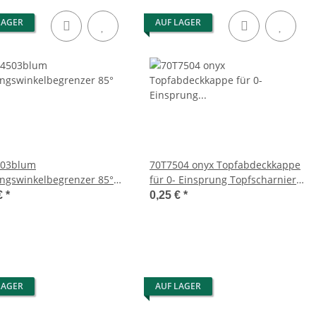
LAGER
AUF LAGER
503blum
70T7504 onyx Topfabdeckkappe
ngswinkelbegrenzer 85°
für 0- Einsprung Topfscharnier
istallo und Scharniere für
CLIP top 155°
€
*
0,25 €
*
 Türen, 70T4503
LAGER
AUF LAGER