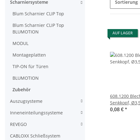
Scharniersysteme
Sortierung
Blum Scharnier CLIP Top
Blum Scharnier CLIP Top
BLUMOTION
AUF LAGER
MODUL
Montageplatten
TIP-ON für Türen
BLUMOTION
Zubehör
608.1200 Blec
Auszugsysteme
Senkkopf, Ø3,
Nennlänge: 1
0,08 €
*
Inneneinteilungssysteme
REVEGO
CABLOXX Schließsystem