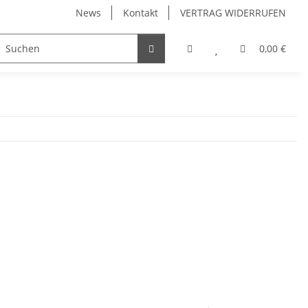
News
Kontakt
VERTRAG WIDERRUFEN
Möbelgriffe, Möbelknöpfe
Küchenschubladen, Küchena
0,00 €