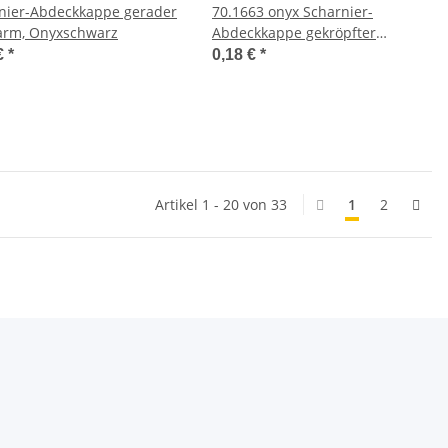
nier-Abdeckkappe gerader
70.1663 onyx Scharnier-
rm, Onyxschwarz
Abdeckkappe gekröpfter
Bandarm
€
*
0,18 €
*
Artikel 1 - 20 von 33
1
2