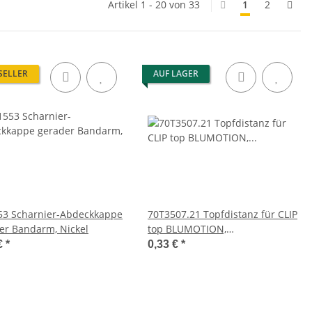
Artikel 1 - 20 von 33
1
2
SELLER
AUF LAGER
53 Scharnier-Abdeckkappe
70T3507.21 Topfdistanz für CLIP
er Bandarm, Nickel
top BLUMOTION,
Schraubversion, Distanzstärke:
€
*
0,33 €
*
1.5 mm