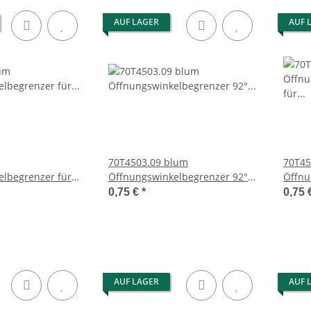
AUF LAGER
AUF 
70T4503.09 blum
70T4
lbegrenzer für
Öffnungswinkelbegrenzer 92°
Öffnu
r auf 86°
für Cristallo und Scharniere für
für Cr
0,75 €
*
0,75 
dünne Türen, 70T4503.09
dünne
AUF LAGER
AUF 