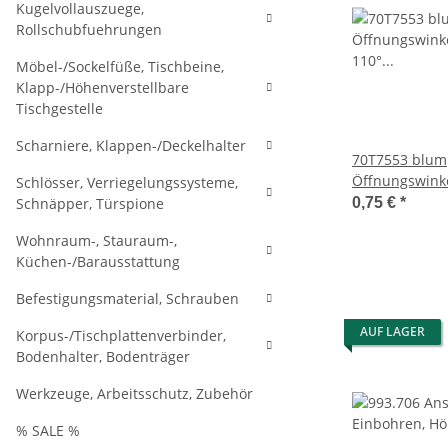
Kugelvollauszuege,
Rollschubfuehrungen
Möbel-/Sockelfüße, Tischbeine,
Klapp-/Höhenverstellbare
Tischgestelle
Scharniere, Klappen-/Deckelhalter
70T7553 blum
Öffnungswink
Schlösser, Verriegelungssysteme,
für CLIP top 1
Schnäpper, Türspione
0,75 €
*
7037, 70T7553
Wohnraum-, Stauraum-,
Küchen-/Barausstattung
Befestigungsmaterial, Schrauben
AUF LAGER
Korpus-/Tischplattenverbinder,
Bodenhalter, Bodenträger
Werkzeuge, Arbeitsschutz, Zubehör
% SALE %