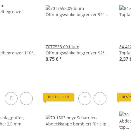
70T7553.09 blum
84.41
elbegrenzer 110°
Öffnungswinkelbegrenzer 92°
Topfa
55° Scharnier RAL
für CLIP top 155° Scharnier
0,75 €
*
2,37 
tiefgrau, 70T7553.09
BESTSELLER
BEST