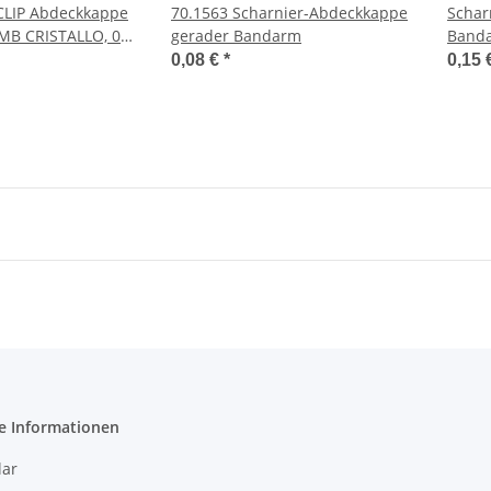
CLIP Abdeckkappe
70.1563 Scharnier-Abdeckkappe
Schar
 MB CRISTALLO, 0-
gerader Bandarm
Banda
ünne Türen
0,08 €
*
0,15 
e Informationen
ar