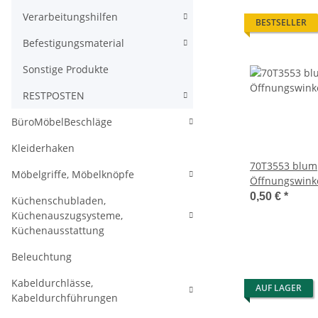
Verarbeitungshilfen
BESTSELLER
Befestigungsmaterial
Sonstige Produkte
RESTPOSTEN
BüroMöbelBeschläge
Kleiderhaken
70T3553 blum
Möbelgriffe, Möbelknöpfe
Öffnungswinke
110° Scharnie
0,50 €
*
Küchenschubladen,
Küchenauszugsysteme,
Küchenausstattung
Beleuchtung
Kabeldurchlässe,
AUF LAGER
Kabeldurchführungen