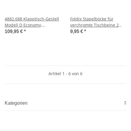
4882.688 Klapptisch-Gestell
Foldix Stapelböcke für
Modell D Economy,
verchromte Tischbeine 2
silbergrau RAL 9006
Stück
109,95 €
*
9,95 €
*
Artikel 1 - 6 von 6
Kategorien