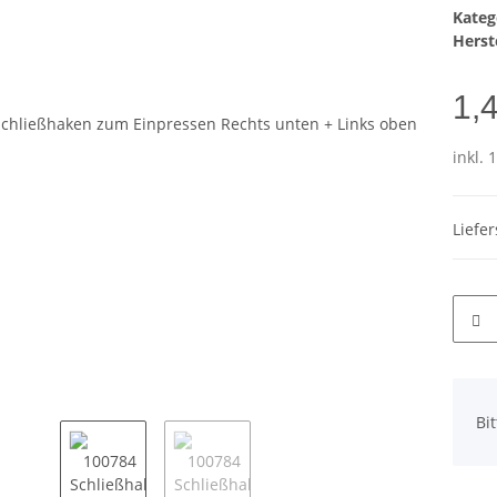
Kateg
Herste
1,
inkl. 
Liefe
x
Bi