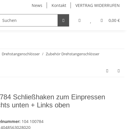
News
Kontakt
VERTRAG WIDERRUFEN
Möbelgriffe, Möbelknöpfe
Küchenschubladen, Küchena
0,00 €
Drehstangenschlösser
Zubehör Drehstangenschlösser
784 Schließhaken zum Einpressen
hts unten + Links oben
kelnummer:
104 100784
4048563028020