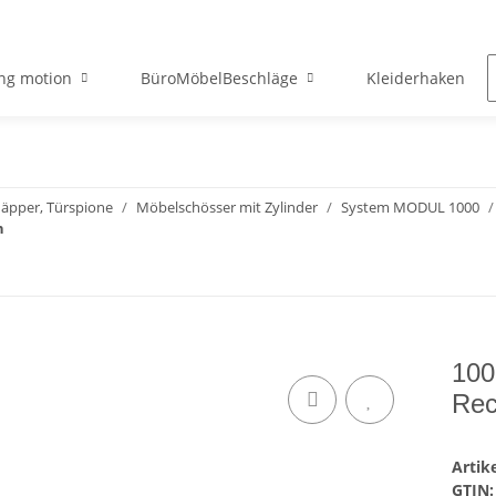
ng motion
BüroMöbelBeschläge
Kleiderhaken
näpper, Türspione
Möbelschösser mit Zylinder
System MODUL 1000
n
100
Rec
Arti
GTIN: