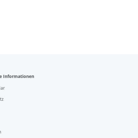
he Informationen
ar
tz
m