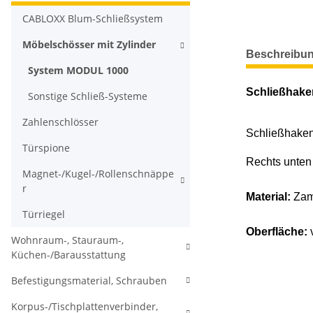
CABLOXX Blum-Schließsystem
Möbelschösser mit Zylinder
weitere Regis
Beschreibu
System MODUL 1000
Schließhake
Sonstige Schließ-Systeme
Zahlenschlösser
Schließhake
Türspione
Rechts unten
Magnet-/Kugel-/Rollenschnäppe
r
Material:
Zama
Türriegel
Oberfläche:
v
Wohnraum-, Stauraum-,
Küchen-/Barausstattung
Befestigungsmaterial, Schrauben
Korpus-/Tischplattenverbinder,