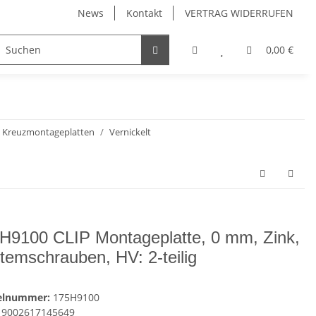
News
Kontakt
VERTRAG WIDERRUFEN
Möbelgriffe, Möbelknöpfe
Küchenschubladen, Küchena
0,00 €
Kreuzmontageplatten
Vernickelt
H9100 CLIP Montageplatte, 0 mm, Zink,
temschrauben, HV: 2-teilig
kelnummer:
175H9100
9002617145649