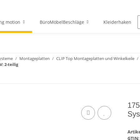
ng motion
BüroMöbelBeschläge
Kleiderhaken
systeme
Montageplatten
CLIP Top Montageplatten und Winkelkeile
 2-teilig
175
Sys
Arti
GTIN: