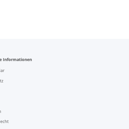
he Informationen
ar
tz
m
recht