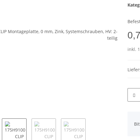
Kateg
Befes
0,
inkl. 
Liefe
x
Bi