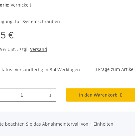
orie:
Vernickelt
tigung: für Systemschrauben
75 €
19% USt. , zzgl.
Versand
Frage zum Artikel
rstatus: Versandfertig in 3-4 Werktagen
In den Warenkorb
tte beachten Sie das Abnahmeintervall von 1 Einheiten.