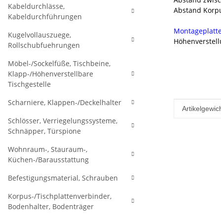
Kabeldurchlässe,
Abstand Korpu
Kabeldurchführungen
Montageplatte
Kugelvollauszuege,
Höhenverstell
Rollschubfuehrungen
Möbel-/Sockelfüße, Tischbeine,
Klapp-/Höhenverstellbare
Tischgestelle
Scharniere, Klappen-/Deckelhalter
Produkteig
Wert
Artikelgewich
Schlösser, Verriegelungssysteme,
Schnäpper, Türspione
Wohnraum-, Stauraum-,
Küchen-/Barausstattung
Befestigungsmaterial, Schrauben
Korpus-/Tischplattenverbinder,
Bodenhalter, Bodenträger