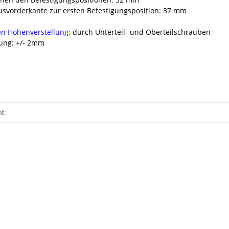
svorderkante zur ersten Befestigungsposition: 37 mm
n Höhenverstellung:
durch Unterteil- und Oberteilschrauben
ung: +/- 2mm
enschaft
t: