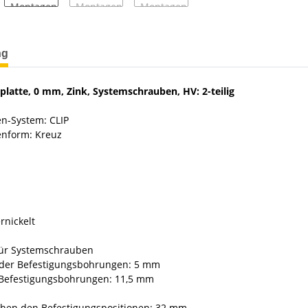
terkarten anzeigen
ng
latte, 0 mm, Zink, Systemschrauben, HV: 2-teilig
n-System: CLIP
enform: Kreuz
rnickelt
ür Systemschrauben
der Befestigungsbohrungen: 5 mm
 Befestigungsbohrungen: 11,5 mm
hen den Befestigungspositionen: 32 mm