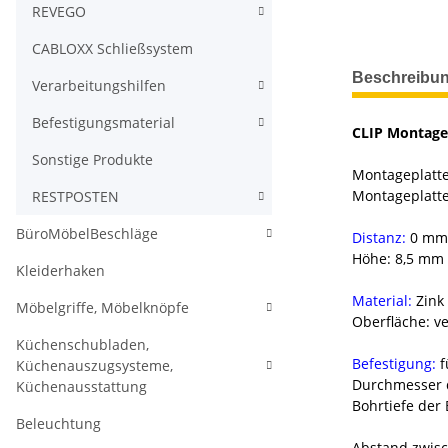
REVEGO
CABLOXX Schließsystem
weitere Regis
Beschreibu
Verarbeitungshilfen
Befestigungsmaterial
CLIP Montagep
Sonstige Produkte
Montageplatte
Montageplatt
RESTPOSTEN
BüroMöbelBeschläge
Distanz:
0 mm
Höhe: 8,5 mm
Kleiderhaken
Material:
Zink
Möbelgriffe, Möbelknöpfe
Oberfläche: ve
Küchenschubladen,
Befestigung:
f
Küchenauszugsysteme,
Durchmesser 
Küchenausstattung
Bohrtiefe der
Beleuchtung
Abstand zwisc