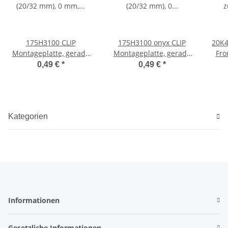
175H3100 CLIP
175H3100 onyx CLIP
20K4
Montageplatte, gerade
Montageplatte, gerade
Fro
(20/32 mm), 0 mm, Stahl,
(20/32 mm), 0 mm, Stahl,
Sch
0,49 €
*
0,49 €
*
Spax-Schrauben, HV:
Spax-Schrauben, HV:
Exzenter
Exzenter
Kategorien
Informationen
Gesetzliche Informationen