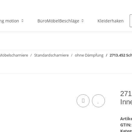
ng motion
BüroMöbelBeschläge
Kleiderhaken
Möbelscharniere
Standardscharniere
ohne Dämpfung
2713.452 S
271
Inn
Arti
GTIN:
Kateg