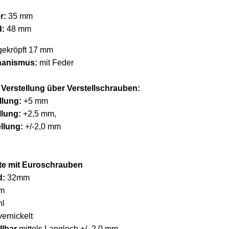
r:
35 mm
d:
48 mm
ekröpft 17 mm
hanismus:
mit Feder
Verstellung über Verstellschrauben:
llung:
+5 mm
llung:
+2,5 mm,
llung:
+/-2,0 mm
te mit Euroschrauben
d:
32mm
m
hl
vernickelt
llbar
mittels Langloch +/- 2,0 mm