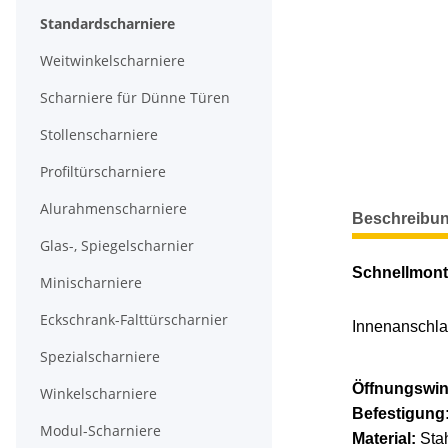
Standardscharniere
Weitwinkelscharniere
Scharniere für Dünne Türen
Stollenscharniere
Profiltürscharniere
Alurahmenscharniere
weitere Regis
Beschreibu
Glas-, Spiegelscharnier
Schnellmonta
Minischarniere
Eckschrank-Falttürscharnier
Innenanschla
Spezialscharniere
Öffnungswin
Winkelscharniere
Befestigung
Modul-Scharniere
Material:
Sta