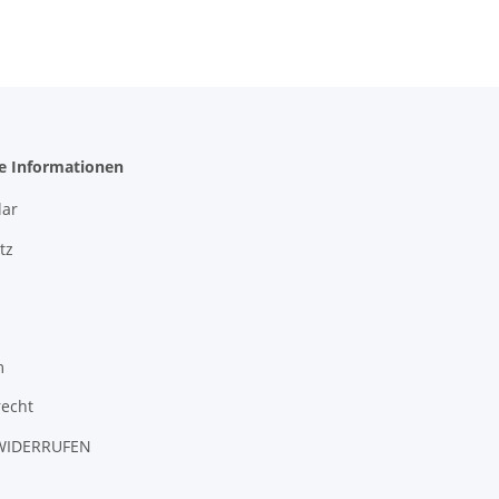
he Informationen
ar
tz
m
recht
WIDERRUFEN