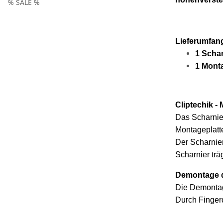
% SALE %
Lieferumfan
1 Schar
1 Mont
Cliptechik -
Das Scharnier
Montageplatte
Der Scharnier
Scharnier trä
Demontage d
Die Demontag
Durch Fingerd