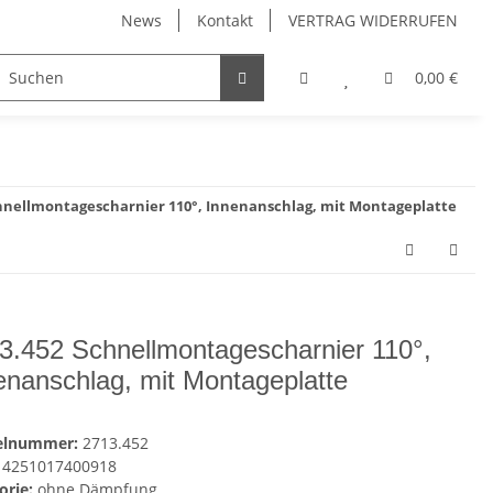
News
Kontakt
VERTRAG WIDERRUFEN
Möbelgriffe, Möbelknöpfe
Küchenschubladen, Küchena
0,00 €
chnellmontagescharnier 110°, Innenanschlag, mit Montageplatte
3.452 Schnellmontagescharnier 110°,
enanschlag, mit Montageplatte
kelnummer:
2713.452
4251017400918
orie:
ohne Dämpfung