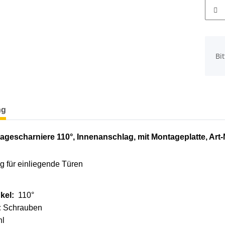
x
Bi
terkarten anzeigen
ng
gescharniere 110°, Innenanschlag, mit Montageplatte, Art-
g für einliegende Türen
kel:
110°
:
Schrauben
hl