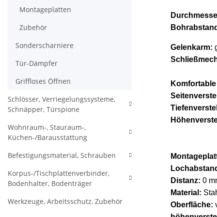
Montageplatten
Durchmesse
Zubehör
Bohrabstan
Sonderscharniere
Gelenkarm:
g
Schließmec
Tür-Dämpfer
Griffloses Öffnen
Komfortable 
Seitenverste
Schlösser, Verriegelungssysteme,
Tiefenverste
Schnäpper, Türspione
Höhenverste
Wohnraum-, Stauraum-,
Küchen-/Barausstattung
Befestigungsmaterial, Schrauben
Montageplat
Lochabstan
Korpus-/Tischplattenverbinder,
Distanz:
0 m
Bodenhalter, Bodenträger
Material:
Sta
Werkzeuge, Arbeitsschutz, Zubehör
Oberfläche:
höhenverste