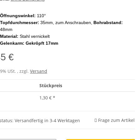
Öffnungswinkel:
110°
Topfdurchmesser:
35mm, zum Anschrauben,
Bohrabstand:
48mm
Material:
Stahl vernickelt
Gelenkarm:
Gekröpft 17mm
45 €
19% USt. , zzgl.
Versand
Stückpreis
1,30 €
*
Frage zum Artikel
rstatus: Versandfertig in 3-4 Werktagen