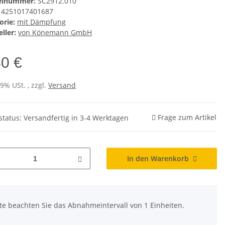
kelnummer:
SC2912.010
4251017401687
orie:
mit Dämpfung
ller:
von Könemann GmbH
40 €
19% USt. , zzgl.
Versand
Frage zum Artikel
rstatus: Versandfertig in 3-4 Werktagen
In den Warenkorb
tte beachten Sie das Abnahmeintervall von 1 Einheiten.