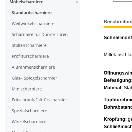
Möbelscharniere
Standardscharniere
weitere Regis
Beschreibu
Weitwinkelscharniere
Scharniere für Dünne Türen
Schnellmonta
Stollenscharniere
Mittelanschla
Profiltürscharniere
Alurahmenscharniere
Öffnungswin
Glas-, Spiegelscharnier
Befestigung
Material:
Stah
Minischarniere
Eckschrank-Falttürscharnier
Topfdurchm
Bohrabstan
Spezialscharniere
Kröpfung:
g
Winkelscharniere
Schließmec