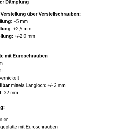
rter Dämpfung
Verstellung über Verstellschrauben:
llung:
+5 mm
llung:
+2,5 mm
llung:
+/-2,0 mm
te mit Euroschrauben
m
hl
vernickelt
llbar
mittels Langloch: +/- 2 mm
d:
32 mm
g:
nier
geplatte mit Euroschrauben