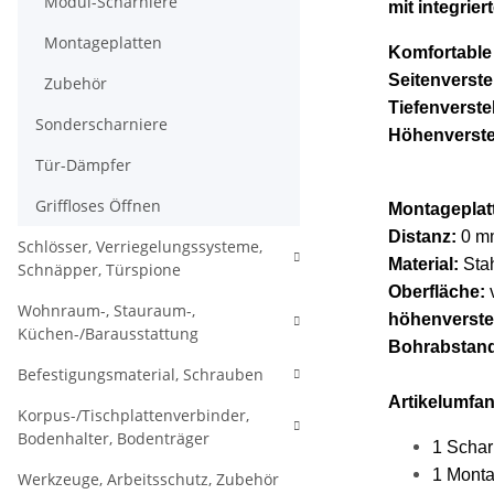
Modul-Scharniere
mit integrie
Montageplatten
Komfortable 
Seitenverste
Zubehör
Tiefenverste
Sonderscharniere
Höhenverste
Tür-Dämpfer
Griffloses Öffnen
Montageplat
Distanz:
0 m
Schlösser, Verriegelungssysteme,
Material:
Sta
Schnäpper, Türspione
Oberfläche:
Wohnraum-, Stauraum-,
höhenverste
Küchen-/Barausstattung
Bohrabstan
Befestigungsmaterial, Schrauben
Artikelumfan
Korpus-/Tischplattenverbinder,
Bodenhalter, Bodenträger
1 Schar
1 Monta
Werkzeuge, Arbeitsschutz, Zubehör