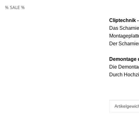
% SALE %
Cliptechnik 
Das Scharnier
Montageplatte
Der Scharnier
Demontage d
Die Demontag
Durch Hochzi
Produkteig
Wert
Artikelgewich