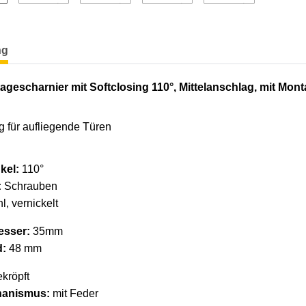
terkarten anzeigen
ng
gescharnier mit Softclosing 110°, Mittelanschlag, mit Mont
g für aufliegende Türen
kel:
110°
:
Schrauben
l, vernickelt
esser:
35mm
d:
48 mm
ekröpft
hanismus:
mit Feder