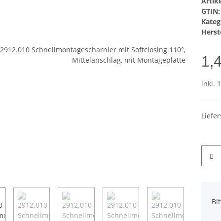
Arti
GTIN:
Kateg
Herste
1,
inkl. 
Liefe
x
Bi