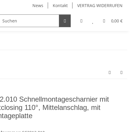
News
Kontakt
VERTRAG WIDERRUFEN
Möbelgriffe, Möbelknöpfe
Küchenschubladen, Küchena
0,00 €
2.010 Schnellmontagescharnier mit
tclosing 110°, Mittelanschlag, mit
tageplatte