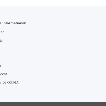
he Informationen
ar
tz
m
recht
WIDERRUFEN