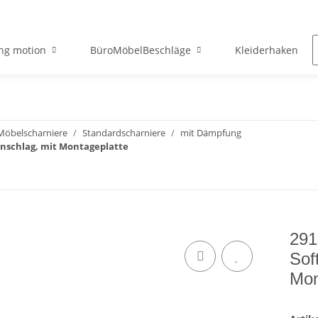
ng motion
BüroMöbelBeschläge
Kleiderhaken
Möbelscharniere
Standardscharniere
mit Dämpfung
anschlag, mit Montageplatte
291
Sof
Mon