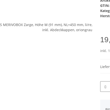
Arti
GTIN:
Kateg
Herste
19
inkl. 
Liefe
x
Bi