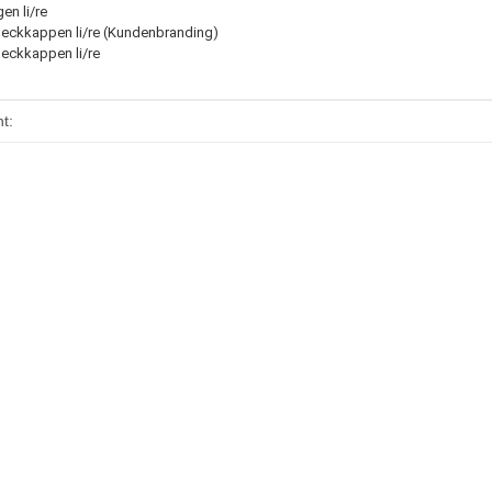
en li/re
eckkappen li/re (Kundenbranding)
eckkappen li/re
enschaft
t: