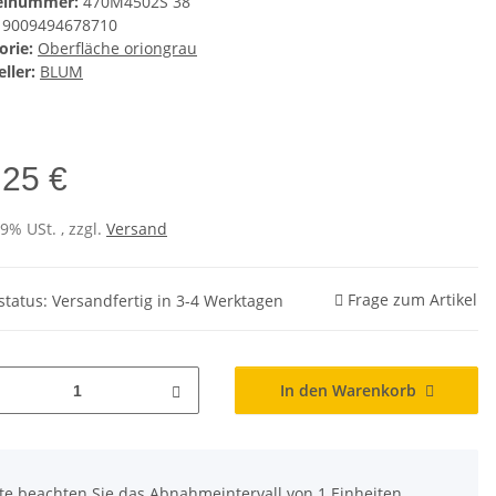
kelnummer:
470M4502S 38
9009494678710
orie:
Oberfläche oriongrau
ller:
BLUM
,25 €
19% USt. , zzgl.
Versand
Frage zum Artikel
rstatus: Versandfertig in 3-4 Werktagen
In den Warenkorb
tte beachten Sie das Abnahmeintervall von 1 Einheiten.