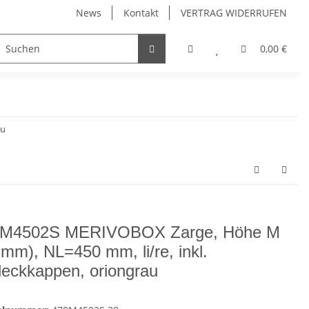
News
Kontakt
VERTRAG WIDERRUFEN
Möbelgriffe, Möbelknöpfe
Küchenschubladen, Küchena
0,00 €
au
0M4502S MERIVOBOX Zarge, Höhe M
 mm), NL=450 mm, li/re, inkl.
eckkappen, oriongrau