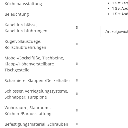
Küchenausstattung
1 Set Zarg
1 Set Abd
Beleuchtung
1 Set Abd
Kabeldurchlässe,
Kabeldurchführungen
Produkteig
Wert
Artikelgewich
Kugelvollauszuege,
Rollschubfuehrungen
Möbel-/Sockelfüße, Tischbeine,
Klapp-/Höhenverstellbare
Tischgestelle
Scharniere, Klappen-/Deckelhalter
Schlösser, Verriegelungssysteme,
Schnäpper, Türspione
Wohnraum-, Stauraum-,
Küchen-/Barausstattung
Befestigungsmaterial, Schrauben