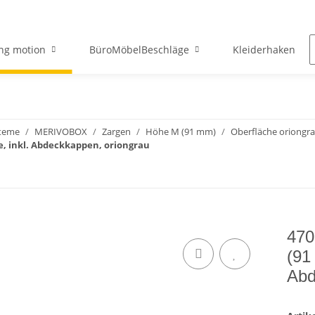
ng motion
BüroMöbelBeschläge
Kleiderhaken
teme
MERIVOBOX
Zargen
Höhe M (91 mm)
Oberfläche oriongr
, inkl. Abdeckkappen, oriongrau
47
(91
Abd