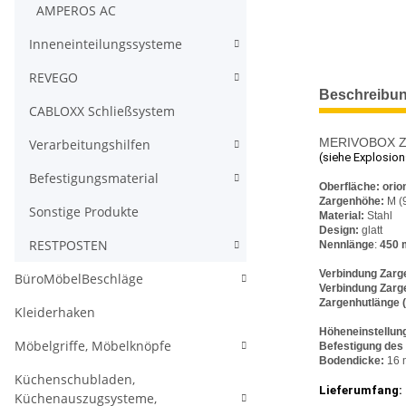
AMPEROS AC
Inneneinteilungssysteme
REVEGO
weitere Regis
Beschreibu
CABLOXX Schließsystem
MERIVOBOX Zar
Verarbeitungshilfen
(siehe Explosion
Befestigungsmaterial
Oberfläche:
orio
Zargenhöhe:
M (
Sonstige Produkte
Material:
Stahl
Design:
glatt
RESTPOSTEN
Nennlänge
:
450
Verbindung Zarge
BüroMöbelBeschläge
Verbindung Zarg
Zargenhutlänge 
Kleiderhaken
Höheneinstellun
Möbelgriffe, Möbelknöpfe
Befestigung des
Bodendicke:
16 
Küchenschubladen,
Lieferumfang:
Küchenauszugsysteme,