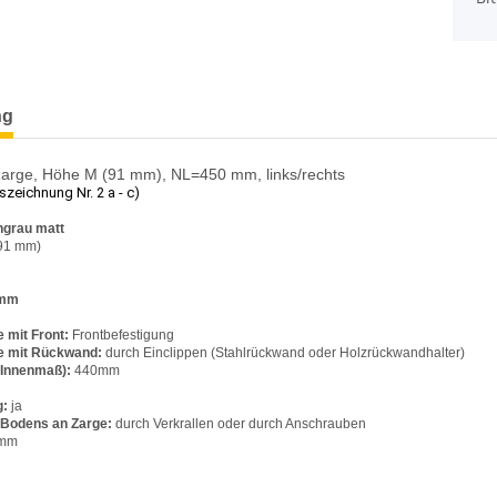
terkarten anzeigen
ng
ge, Höhe M (91 mm), NL=450 mm, links/rechts
szeichnung Nr. 2 a - c)
ngrau matt
91 mm)
 mm
 mit Front:
Frontbefestigung
e mit Rückwand:
durch Einclippen (Stahlrückwand oder Holzrückwandhalter)
(Innenmaß):
440
g:
ja
 Bodens an Zarge:
durch Verkrallen oder durch Anschrauben
mm