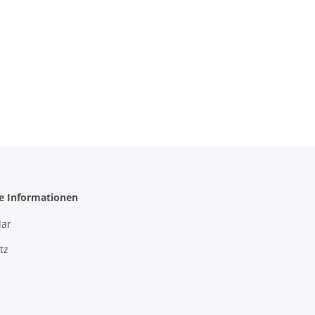
he Informationen
ar
tz