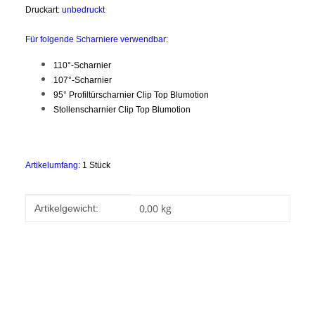
Druckart:
unbedruckt
Für folgende Scharniere verwendbar:
110°-Scharnier
107°-Scharnier
95° Profiltürscharnier Clip Top Blumotion
Stollenscharnier Clip Top Blumotion
Artikelumfang:
1 Stück
Produkteigenschaft
Wert
0,00
kg
Artikelgewicht: