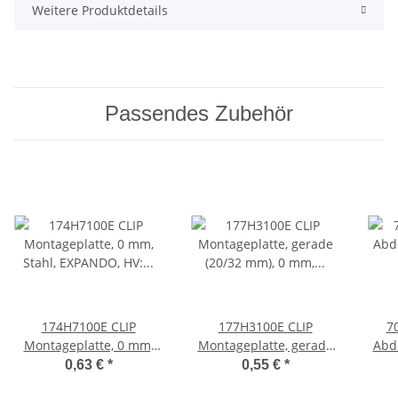
Weitere Produktdetails
Passendes Zubehör
174H7100E CLIP
177H3100E CLIP
7
Montageplatte, 0 mm,
Montageplatte, gerade
Abd
Stahl, EXPANDO, HV:
(20/32 mm), 0 mm, Stahl,
für 
0,63 €
*
0,55 €
*
Exzenter
EXPANDO, HV: Exzenter
Ba