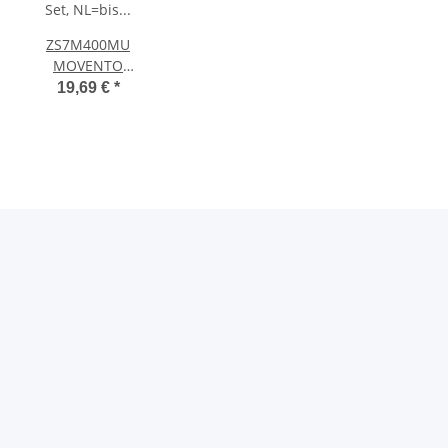
ZS7M400MU
MOVENTO
Seitenstabilisierungs-
19,69 €
*
Set, NL=bis
400mm,
Vollauszug