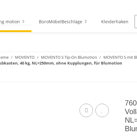
ng motion
BüroMöbelBeschläge
Kleiderhaken
teme
MOVENTO
MOVENTO S Tip-On Blumotion
MOVENTO S mit Bl
ubkasten, 40 kg, NL=250mm, ohne Kupplungen, für Blumotion
76
Vol
NL=
Blu