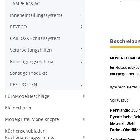
AMPEROS AC
Inneneinteilungssysteme
REVEGO
CABLOXX Schließsystem
weitere Regis
Beschreibu
Verarbeitungshilfen
MOVENTO mit B
Befestigungsmaterial
für Holzschubkas
Sonstige Produkte
mit integrierter 
RESTPOSTEN
synchronisiertes
BüroMöbelBeschläge
Vollauszug
Kleiderhaken
Nennlänge:
250
Dynamische
Bel
Möbelgriffe, Möbelknöpfe
Material:
Stahl
Küchenschubladen,
Farbe / Oberfläc
Küchenauszugsysteme,