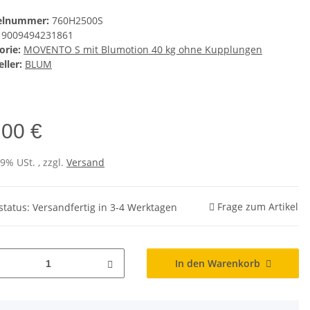
kelnummer:
760H2500S
9009494231861
orie:
MOVENTO S mit Blumotion 40 kg ohne Kupplungen
ller:
BLUM
,00 €
19% USt. , zzgl.
Versand
Frage zum Artikel
rstatus: Versandfertig in 3-4 Werktagen
In den Warenkorb