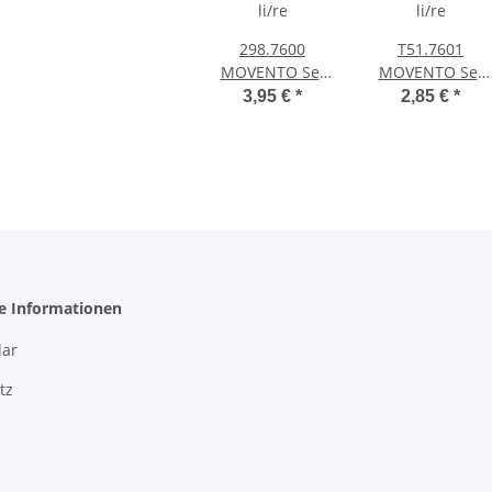
298.7600
T51.7601
MOVENTO Set
MOVENTO Set
Tiefenverstellung
Kupplungen
3,95 €
*
2,85 €
*
li/re
li/re
he Informationen
ar
tz