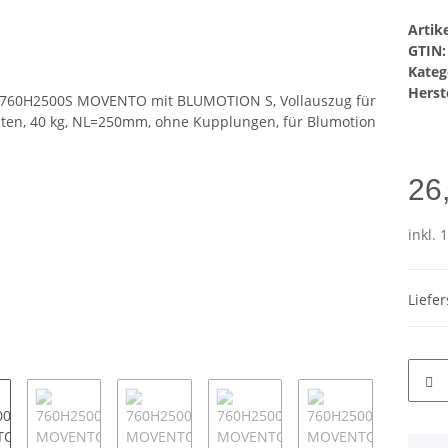
Arti
GTIN:
Kateg
Herste
26
inkl. 
Liefe