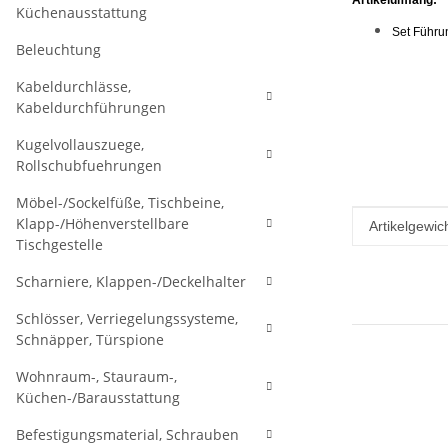
Artikelumfang:
Küchenausstattung
Set Führu
Beleuchtung
Kabeldurchlässe,
Kabeldurchführungen
Kugelvollauszuege,
Rollschubfuehrungen
Möbel-/Sockelfüße, Tischbeine,
Klapp-/Höhenverstellbare
Produkteig
Wert
Artikelgewich
Tischgestelle
Scharniere, Klappen-/Deckelhalter
Schlösser, Verriegelungssysteme,
Schnäpper, Türspione
Wohnraum-, Stauraum-,
Küchen-/Barausstattung
Befestigungsmaterial, Schrauben