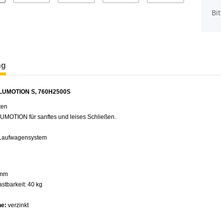
x
Bi
terkarten anzeigen
ng
LUMOTION S, 760H2500S
ten
BLUMOTION für sanftes und leises Schließen.
 Laufwagensystem
 mm
astbarkeit: 40 kg
he:
verzinkt