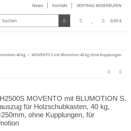
News
Kontakt
VERTRAG WIDERRUFEN
Möbelgriffe, Möbelknöpfe
Küchenschubladen, Küchena
0,00 €
umotion 40 kg
MOVENTO S mit Blumotion 40 kg ohne Kupplungen
0H2500S MOVENTO mit BLUMOTION S,
lauszug für Holzschubkasten, 40 kg,
250mm, ohne Kupplungen, für
motion