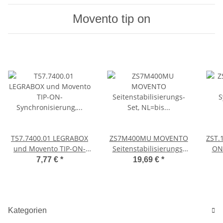
Movento tip on
T57.7400.01 LEGRABOX
ZS7M400MU MOVENTO
ZST.
und Movento TIP-ON-
Seitenstabilisierungs-
ON
Synchronisierung, Ritzel-
Set, NL=bis 400mm,
Mov
7,77 €
*
19,69 €
*
Set
Vollauszug
K
Kategorien