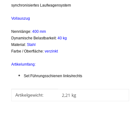
synchronisiertes Laufwagensystem
Vollauszug
Nennlänge:
40
0 mm
Dynamische Belastbarkeit:
40 kg
Material:
Stahl
Farbe / Oberfläche:
verzinkt
Artikelumfang:
Set Führungsschienen links/rechts
Produkteigenschaft
Wert
2,21
kg
Artikelgewicht: