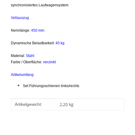
synchronisiertes Laufwagensystem
Vollauszug
Nennlänge:
45
0 mm
Dynamische Belastbarkeit:
40 kg
Material:
Stahl
Farbe / Oberfläche:
verzinkt
Artikelumfang:
Set Führungsschienen links/rechts
Produkteigenschaft
Wert
2,20
kg
Artikelgewicht: