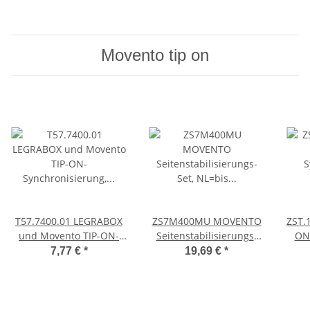
Movento tip on
T57.7400.01 LEGRABOX
ZS7M400MU MOVENTO
ZST.
und Movento TIP-ON-
Seitenstabilisierungs-
ON
Synchronisierung, Ritzel-
Set, NL=bis 400mm,
Mov
7,77 €
*
19,69 €
*
Set
Vollauszug
K