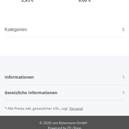
3,95 €
*
9,60 €
*
Kategorien
Informationen
Gesetzliche Informationen
* Alle Preise inkl. gesetzlicher USt., zzgl.
Versand
© 2026 von Könemann GmbH
Powered by
JTL-Shop