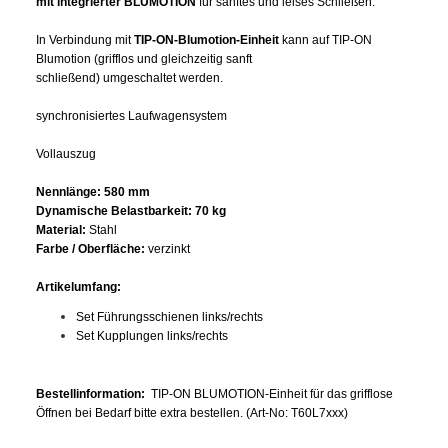
mit integrierter BLUMOTION
für sanftes und leises Schließen.
In Verbindung mit
TIP-ON-Blumotion-Einheit
kann auf TIP-ON
Blumotion (grifflos und gleichzeitig sanft
schließend) umgeschaltet werden.
synchronisiertes Laufwagensystem
Vollauszug
Nennlänge:
580
mm
Dynamische Belastbarkeit:
70 kg
Material:
Stahl
Farbe / Oberfläche:
verzinkt
Artikelumfang:
Set Führungsschienen links/rechts
Set Kupplungen links/rechts
Bestellinformation:
TIP-ON BLUMOTION-Einheit für das grifflose
Öffnen bei Bedarf bitte extra bestellen. (Art-No: T60L7xxx)