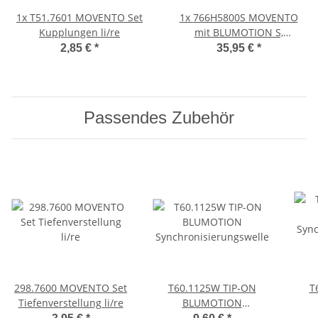
1x
T51.7601 MOVENTO Set
1x
766H5800S MOVENTO
Kupplungen li/re
mit BLUMOTION S,
Vollauszug für
2,85 €
*
35,95 €
*
Holzschubkasten, 70 kg,
NL=580mm, ohne
Kupplungen, für TIP-ON-
Blumotion
Passendes Zubehör
298.7600 MOVENTO Set
T60.1125W TIP-ON
T
Tiefenverstellung li/re
BLUMOTION
Synchronisierungswelle
Sync