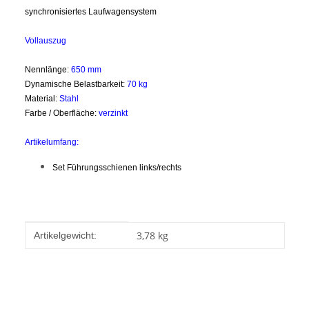
synchronisiertes Laufwagensystem
Vollauszug
Nennlänge:
65
0 mm
Dynamische Belastbarkeit:
70 kg
Material:
Stahl
Farbe / Oberfläche:
verzinkt
Artikelumfang:
Set Führungsschienen links/rechts
Produkteigenschaft
Wert
3,78
kg
Artikelgewicht: