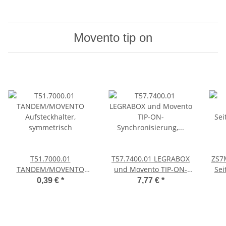
Movento tip on
T51.7000.01
T57.7400.01 LEGRABOX
ZS7
TANDEM/MOVENTO
und Movento TIP-ON-
Sei
Aufsteckhalter,
Synchronisierung, Ritzel-
Se
0,39 €
*
7,77 €
*
symmetrisch
Set