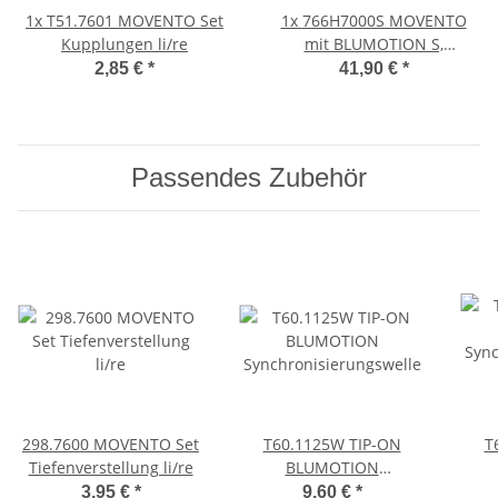
1x
T51.7601 MOVENTO Set
1x
766H7000S MOVENTO
Kupplungen li/re
mit BLUMOTION S,
Vollauszug für
2,85 €
*
41,90 €
*
Holzschubkasten, 60 kg,
NL=700mm, ohne
Kupplungen, für TIP-ON-
Blumotion
Passendes Zubehör
298.7600 MOVENTO Set
T60.1125W TIP-ON
T
Tiefenverstellung li/re
BLUMOTION
Synchronisierungswelle
Sync
3,95 €
*
9,60 €
*