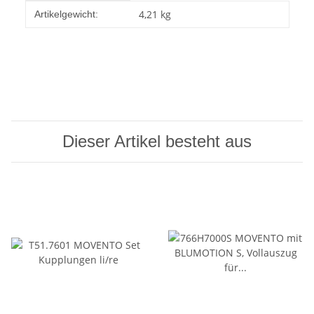
Produkteigenschaft
Wert
4,21
kg
Artikelgewicht:
Dieser Artikel besteht aus