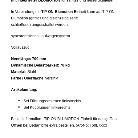
mit integrierter BLUMOTION
für sanftes und leises Schließen.
In Verbindung mit
TIP-ON-Blumotion-Einheit
kann auf TIP-ON
Blumotion (grifflos und gleichzeitig sanft
schließend) umgeschaltet werden.
synchronisiertes Laufwagensystem
Vollauszug
Nennlänge:
700 mm
Dynamische Belastbarkeit:
70 kg
Material:
Stahl
Farbe / Oberfläche
: verzinkt
Artikelumfang:
Set Führungsschienen links/rechts
Set Kupplungen links/rechts
Bestellinformation: TIP-ON BLUMOTION-Einheit für das grifflose
Öffnen bei Bedarf bitte extra bestellen. (Art-No: T60L7xxx)