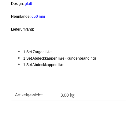
Design:
glatt
Nennlänge:
650 mm
Lieferumfang:
1 Set Zargen li/re
1 Set Abdeckkappen li/re (Kundenbranding)
1 Set Abdeckkappen li/re
Produkteigenschaft
Wert
3,00
kg
Artikelgewicht: