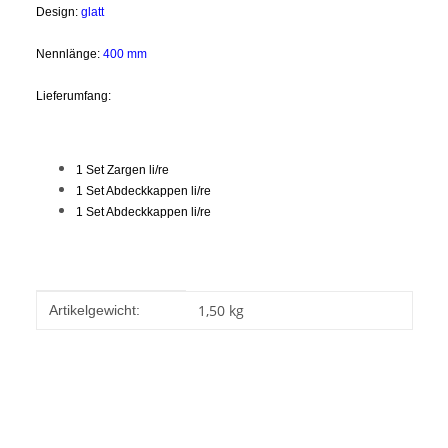
Design:
glatt
Nennlänge:
400 mm
Lieferumfang:
1 Set Zargen li/re
1 Set Abdeckkappen li/re
1 Set Abdeckkappen li/re
Produkteigenschaft
Wert
1,50
kg
Artikelgewicht: