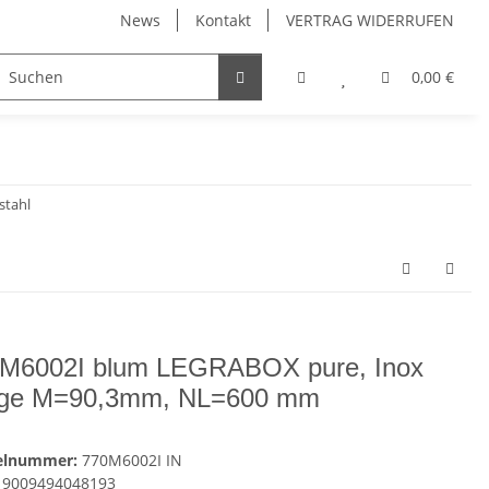
News
Kontakt
VERTRAG WIDERRUFEN
Möbelgriffe, Möbelknöpfe
Küchenschubladen, Küchena
0,00 €
stahl
M6002I blum LEGRABOX pure, Inox
ge M=90,3mm, NL=600 mm
kelnummer:
770M6002I IN
9009494048193