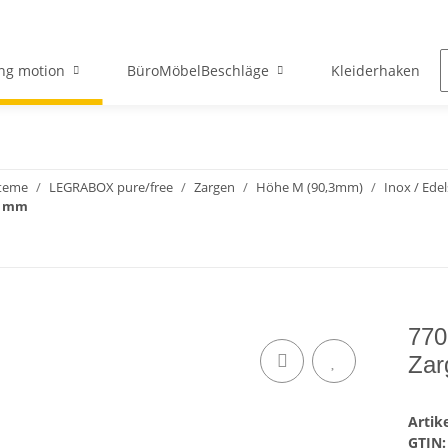
ng motion
BüroMöbelBeschläge
Kleiderhaken
teme
LEGRABOX pure/free
Zargen
Höhe M (90,3mm)
Inox / Edel
0 mm
770
Zar
Arti
GTIN: