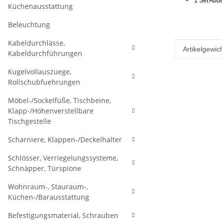
1 Set Abd
Küchenausstattung
Beleuchtung
Kabeldurchlässe,
Produkteig
Wert
Artikelgewich
Kabeldurchführungen
Kugelvollauszuege,
Rollschubfuehrungen
Möbel-/Sockelfüße, Tischbeine,
Klapp-/Höhenverstellbare
Tischgestelle
Scharniere, Klappen-/Deckelhalter
Schlösser, Verriegelungssysteme,
Schnäpper, Türspione
Wohnraum-, Stauraum-,
Küchen-/Barausstattung
Befestigungsmaterial, Schrauben