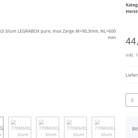
Kateg
Herste
44
inkl. 
Liefe
x
Bi