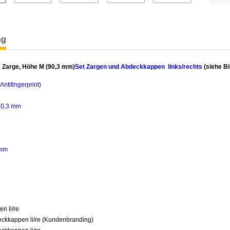
terkarten anzeigen
ng
Zarge, Höhe M (90,3 mm)
Set Zargen und Abdeckkappen links/rechts
(siehe B
Antifingerprint)
0,3 mm
 mm
en li/re
eckkappen li/re (Kundenbranding)