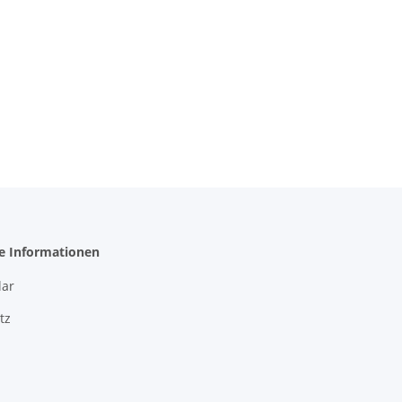
he Informationen
ar
tz