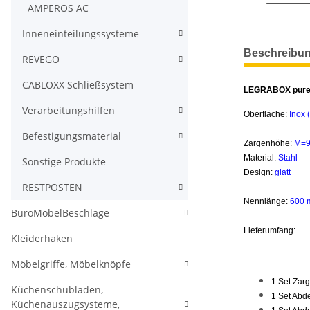
AMPEROS AC
Inneneinteilungssysteme
weitere Regis
Beschreibu
REVEGO
CABLOXX Schließsystem
LEGRABOX pure 
Verarbeitungshilfen
Oberfläche:
Inox (
Befestigungsmaterial
Zargenhöhe:
M=9
Material:
Stahl
Sonstige Produkte
Design:
glatt
RESTPOSTEN
Nennlänge:
600
BüroMöbelBeschläge
Lieferumfang:
Kleiderhaken
Möbelgriffe, Möbelknöpfe
1 Set Zarg
Küchenschubladen,
1 Set Abd
Küchenauszugsysteme,