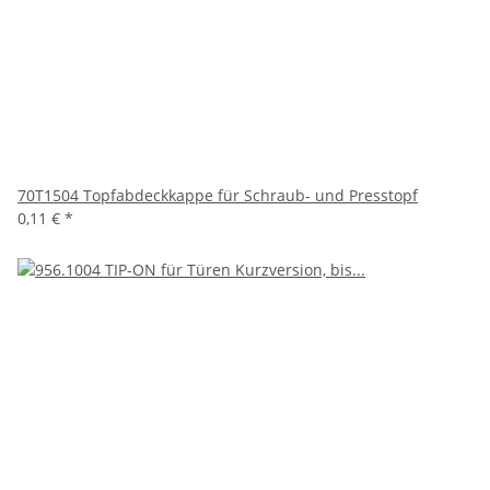
70T1504 Topfabdeckkappe für Schraub- und Presstopf
0,11 €
*