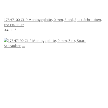
173H7100 CLIP Montageplatte, 0 mm, Stahl, Spax-Schrauben,
HV: Exzenter
0,45 €
*