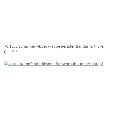
70.1553 Scharnier-Abdeckkappe gerader Bandarm, Nickel
0,11 €
*