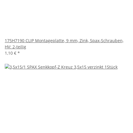
175H7190 CLIP Montageplatte, 9 mm, Zink, Spax-Schrauben,
HV: 2-teilig
1,10 €
*