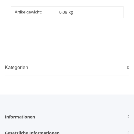
Produkteigenschaft
Wert
0,08
kg
Artikelgewicht:
Kategorien
Informationen
Gesetzliche Informationen