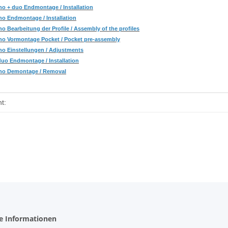
o + duo Endmontage / Installation
o Endmontage / Installation
 Bearbeitung der Profile / Assembly of the profiles
o Vormontage Pocket / Pocket pre-assembly
o Einstellungen / Adjustments
uo Endmontage / Installation
no Demontage / Removal
enschaft
t:
he Informationen