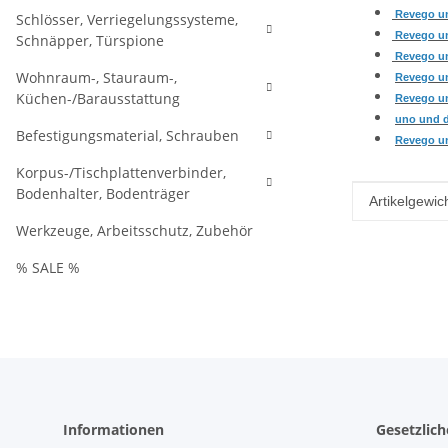
Revego un
Schlösser, Verriegelungssysteme,
Revego un
Schnäpper, Türspione
Revego uno
Wohnraum-, Stauraum-,
Revego un
Küchen-/Barausstattung
Revego un
uno und d
Befestigungsmaterial, Schrauben
Revego u
Korpus-/Tischplattenverbinder,
Bodenhalter, Bodenträger
Produkteig
Wert
Artikelgewich
Werkzeuge, Arbeitsschutz, Zubehör
% SALE %
Informationen
Gesetzlic