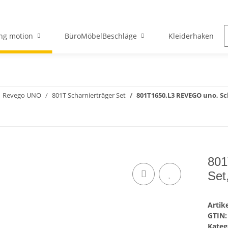
ng motion
BüroMöbelBeschläge
Kleiderhaken
Revego UNO
801T Scharnierträger Set
801T1650.L3 REVEGO uno, Sc
801
Set
Arti
GTIN:
Kateg