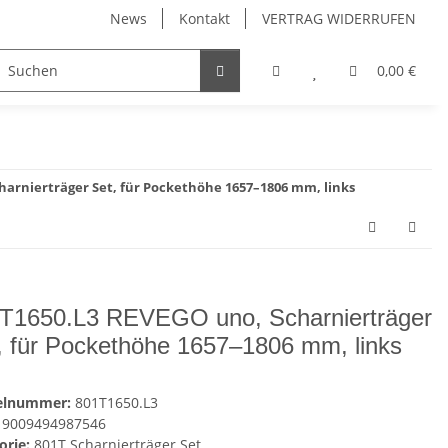
News
Kontakt
VERTRAG WIDERRUFEN
Möbelgriffe, Möbelknöpfe
Küchenschubladen, Küchena
0,00 €
harnierträger Set, für Pockethöhe 1657–1806 mm, links
T1650.L3 REVEGO uno, Scharnierträger
, für Pockethöhe 1657–1806 mm, links
kelnummer:
801T1650.L3
9009494987546
orie:
801T Scharnierträger Set