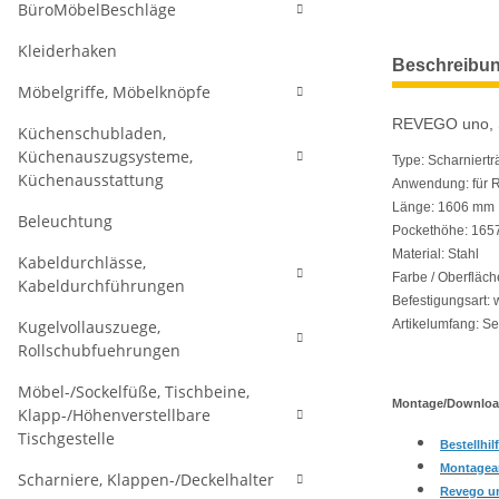
BüroMöbelBeschläge
Kleiderhaken
weitere Regis
Beschreibu
Möbelgriffe, Möbelknöpfe
REVEGO uno, Sc
Küchenschubladen,
Küchenauszugsysteme,
Type: Scharniertr
Küchenausstattung
Anwendung: für
Länge: 1606 mm
Beleuchtung
Pockethöhe: 165
Material: Stahl
Kabeldurchlässe,
Farbe / Oberfläche
Kabeldurchführungen
Befestigungsart:
Artikelumfang: Se
Kugelvollauszuege,
Rollschubfuehrungen
Möbel-/Sockelfüße, Tischbeine,
Montage/Downlo
Klapp-/Höhenverstellbare
Tischgestelle
Bestellhil
Montageanl
Scharniere, Klappen-/Deckelhalter
Revego un