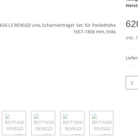
Herste
62
inkl. 
Liefe