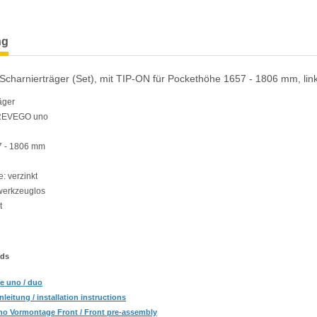
terkarten anzeigen
ng
harnierträger (Set), mit TIP-ON für Pockethöhe 1657 - 1806 mm, li
äger
 REVEGO uno
7 - 1806 mm
: verzinkt
 werkzeuglos
t
ads
fe uno / duo
eitung / installation instructions
o Vormontage Front / Front pre-assembly