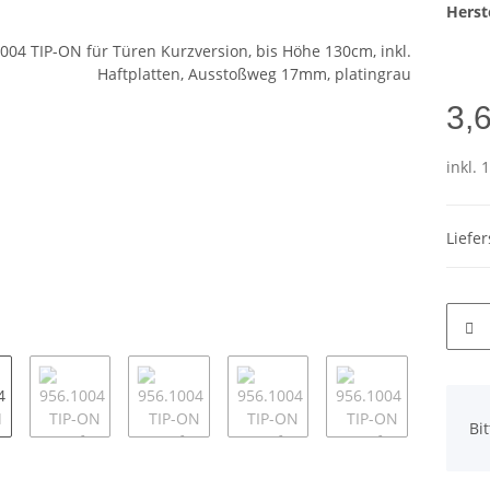
Herste
3,
inkl. 
Liefe
x
Bi