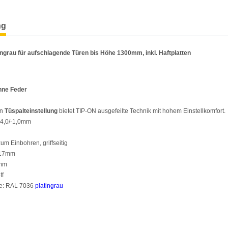
terkarten anzeigen
ng
ingrau für aufschlagende Türen bis Höhe 1300mm, inkl. Haftplatten
hne Feder
en
Tüspalteinstellung
bietet TIP-ON ausgefeilte Technik mit hohem Einstellkomfort.
+4,0/-1,0mm
um Einbohren, griffseitig
 17mm
5mm
ff
he: RAL 7036
platingrau