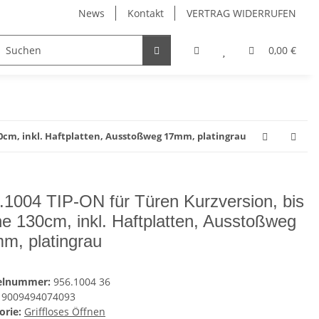
News
Kontakt
VERTRAG WIDERRUFEN
Möbelgriffe, Möbelknöpfe
Küchenschubladen, Küchena
0,00 €
30cm, inkl. Haftplatten, Ausstoßweg 17mm, platingrau
.1004 TIP-ON für Türen Kurzversion, bis
e 130cm, inkl. Haftplatten, Ausstoßweg
m, platingrau
kelnummer:
956.1004 36
9009494074093
orie:
Griffloses Öffnen