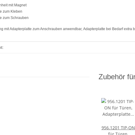
nheit mit Magnet
tte zum Kleben
tte zum Schrauben
g mit Adapterplatte zum Anschrauben anwendbar, Adapterplatte bei Bedarf extra b
enschaft
t:
Zubehör für
956.1201 TIP-ON
für Türen,