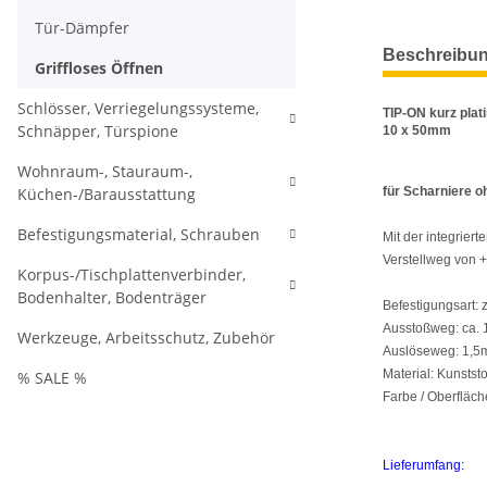
Tür-Dämpfer
weitere Regis
Beschreibu
Griffloses Öffnen
Schlösser, Verriegelungssysteme,
TIP-ON kurz plat
Schnäpper, Türspione
10 x 50mm
Wohnraum-, Stauraum-,
Küchen-/Barausstattung
für Scharniere o
Befestigungsmaterial, Schrauben
Mit der integriert
Verstellweg von 
Korpus-/Tischplattenverbinder,
Bodenhalter, Bodenträger
Befestigungsart: z
Ausstoßweg: ca.
Werkzeuge, Arbeitsschutz, Zubehör
Auslöseweg: 1,
Material: Kunststo
% SALE %
Farbe / Oberfläc
Lieferumfang: