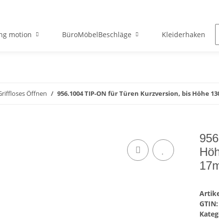
ng motion
BüroMöbelBeschläge
Kleiderhaken
Griffloses Öffnen
956.1004 TIP-ON für Türen Kurzversion, bis Höhe 1
956
Höh
17m
Arti
GTIN:
Kateg