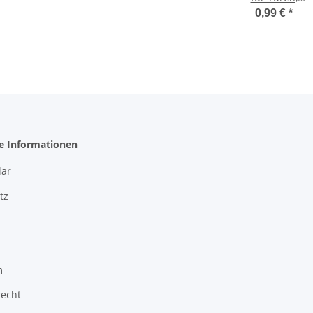
Adapterplatte
0,99 €
*
Kurzversion
gerade, zum
Schrauben
(20/17mm)
platingrau
he Informationen
ar
tz
m
recht