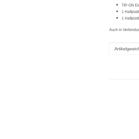
TIP-ON Ei
1 Haftpla
1 Haftpla
Auch in Verbindun
Produkteig
Wert
Artikelgewich