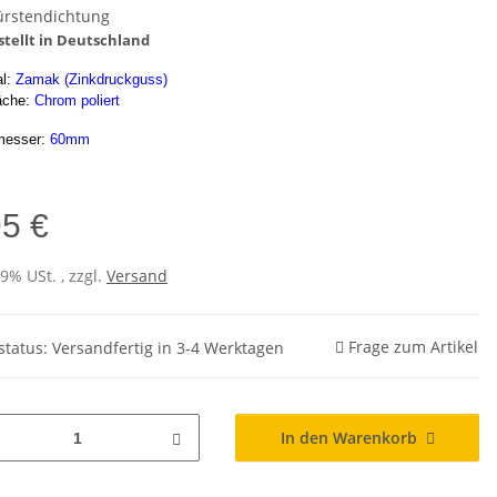
ürstendichtung
stellt in Deutschland
al:
Zamak (Zinkdruckguss)
äche:
Chrom poliert
messer:
60mm
95 €
19% USt. , zzgl.
Versand
Frage zum Artikel
rstatus: Versandfertig in 3-4 Werktagen
In den Warenkorb