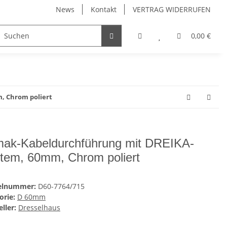
News
Kontakt
VERTRAG WIDERRUFEN
Möbelgriffe, Möbelknöpfe
Küchenschubladen, Küchena
0,00 €
, Chrom poliert
ak-Kabeldurchführung mit DREIKA-
tem, 60mm, Chrom poliert
kelnummer:
D60-7764/715
orie:
D 60mm
ller:
Dresselhaus