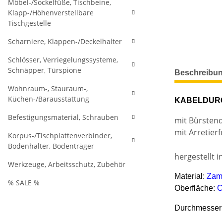
Möbel-/Sockelfüße, Tischbeine,
Klapp-/Höhenverstellbare
Tischgestelle
Scharniere, Klappen-/Deckelhalter
Schlösser, Verriegelungssysteme,
weitere Regis
Schnäpper, Türspione
Beschreibu
Wohnraum-, Stauraum-,
Küchen-/Barausstattung
KABELDUR
Befestigungsmaterial, Schrauben
mit Bürstend
mit Arretier
Korpus-/Tischplattenverbinder,
Bodenhalter, Bodenträger
hergestellt 
Werkzeuge, Arbeitsschutz, Zubehör
Material:
Zam
% SALE %
Oberfläche:
C
Durchmesser