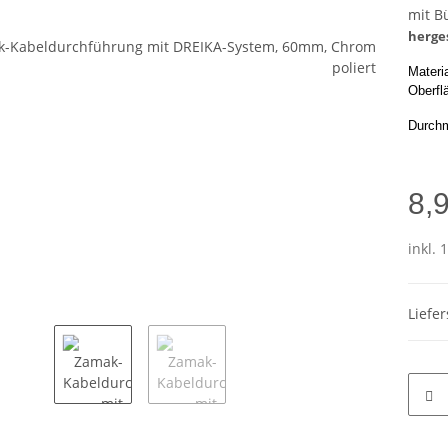
mit B
herge
Materi
Oberfl
Durch
8,
inkl. 
Liefe