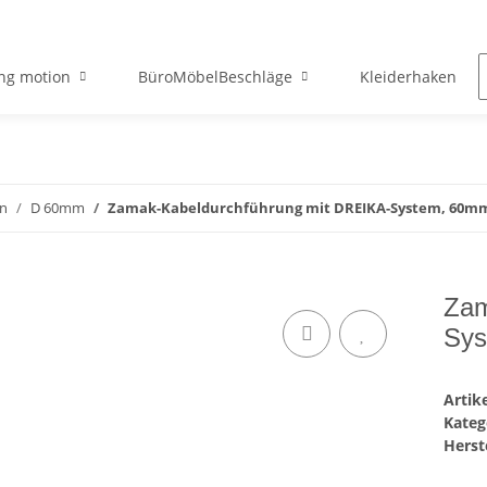
ng motion
BüroMöbelBeschläge
Kleiderhaken
en
D 60mm
Zamak-Kabeldurchführung mit DREIKA-System, 60mm
Zam
Sys
Arti
Kateg
Herste