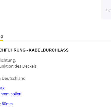
x
Bi
terkarten anzeigen
ng
CHFÜHRUNG - KABELDURCHLASS
ichtung,
funktion des Deckels
in Deutschland
ak
hrom poliert
:
60mm