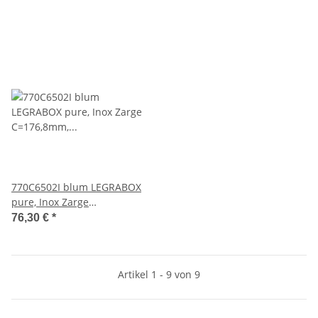
770C6502I blum LEGRABOX
pure, Inox Zarge
C=176,8mm, NL=650 mm
76,30 €
*
Artikel 1 - 9 von 9