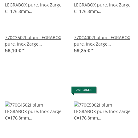
770C3502I blum LEGRABOX
770C4002I blum LEGRABOX
pure, Inox Zarge
pure, Inox Zarge
C=176,8mm, NL=350 mm
C=176,8mm, NL=400 mm
58,10 €
*
59,25 €
*
AUF LAGER