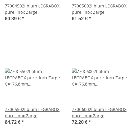
770C4502I blum LEGRABOX
770C5002I blum LEGRABOX
pure, Inox Zarge
pure, Inox Zarge
C=176,8mm, NL=450 mm
C=176,8mm, NL=500 mm
60,39 €
*
61,52 €
*
770C5502I blum LEGRABOX
770C6002I blum LEGRABOX
pure, Inox Zarge
pure, Inox Zarge
C=176,8mm, NL=550 mm
C=176,8mm, NL=600 mm
64,72 €
*
72,20 €
*