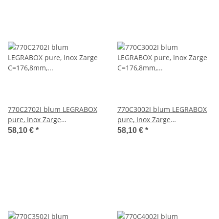
770C2702I blum LEGRABOX
770C3002I blum LEGRABOX
pure, Inox Zarge
pure, Inox Zarge
C=176,8mm, NL=270 mm
C=176,8mm, NL=300 mm
58,10 €
*
58,10 €
*