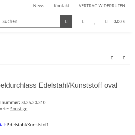
News
Kontakt
VERTRAG WIDERRUFEN
Möbelgriffe, Möbelknöpfe
Küchenschubladen, Küchena
0,00 €
eldurchlass Edelstahl/Kunststoff oval
elnummer:
SI.25.20.310
orie:
Sonstige
al:
Edelstahl/Kunststoff