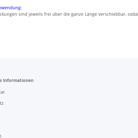
nwendung:
ckungen sind jeweils frei über die ganze Länge verschiebbar, sod
e Informationen
ar
tz
m