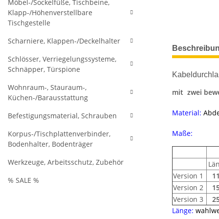
Möbel-/Sockelfüße, Tischbeine,
Klapp-/Höhenverstellbare
Tischgestelle
Scharniere, Klappen-/Deckelhalter
weitere Regis
Beschreibu
Schlösser, Verriegelungssysteme,
Schnäpper, Türspione
Kabeldurchla
Wohnraum-, Stauraum-,
mit zwei bew
Küchen-/Barausstattung
Material:
Abde
Befestigungsmaterial, Schrauben
Maße:
Korpus-/Tischplattenverbinder,
Bodenhalter, Bodenträger
Werkzeuge, Arbeitsschutz, Zubehör
Lä
Version 1
1
% SALE %
Version 2
1
Version 3
2
Länge:
wahlwe