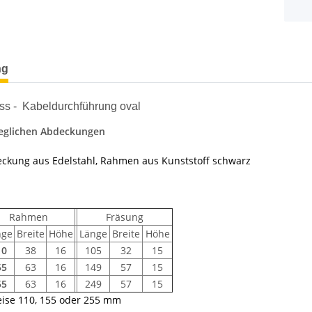
terkarten anzeigen
ng
ss - Kabeldurchführung oval
eglichen Abdeckungen
ckung aus Edelstahl, Rahmen aus Kunststoff schwarz
Rahmen
Fräsung
nge
Breite
Höhe
Länge
Breite
Höhe
10
38
16
105
32
15
55
63
16
149
57
15
55
63
16
249
57
15
ise 110, 155 oder 255 mm