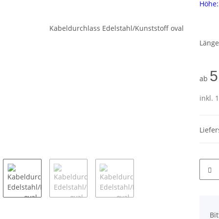
Höhe:
Läng
5
ab
inkl. 
Liefe
x
Bi