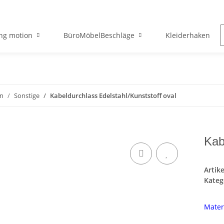
ng motion
BüroMöbelBeschläge
Kleiderhaken
en
Sonstige
Kabeldurchlass Edelstahl/Kunststoff oval
Kab
Artik
Kateg
Materi