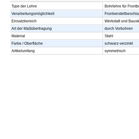
Type der Lehre
Bohrlehre für Front
Verarbeitungsmöglichkeit
Frontverstellbesc
Einsatzbereich
Werkstatt und Baust
Art der Maßübertragung
durch Vorbohren
Material
Stahl
Farbe / Oberfläche
schwarz-verzinkt
Artikelumfang
symmetrisch