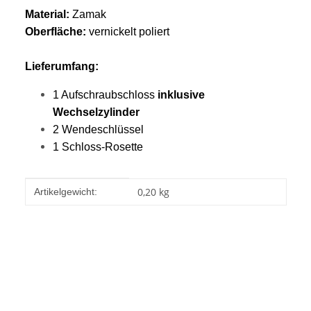
Material:
Zamak
Oberfläche:
vernickelt poliert
Lieferumfang:
1 Aufschraubschloss
inklusive
Wechselzylinder
2 Wendeschlüssel
1 Schloss-Rosette
Produkteigenschaft
Wert
0,20
kg
Artikelgewicht: