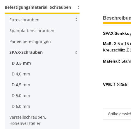
Befestigungsmaterial, Schrauben
weitere Regis
Beschreibu
Euroschrauben
Spanplattenschrauben
SPAX Senkkopf
Paneelbefestigungen
Maß:
3,5 x 15
Kreuzschlitz Z 
SPAX-Schrauben
Material:
Stahl
D 3,5 mm
D 4,0 mm
D 4,5 mm
VPE:
1 Stück
D 5,0 mm
D 6,0 mm
Produkteig
Wert
Artikelgewich
Verstellschrauben,
Höhenversteller