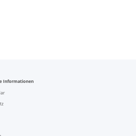
he Informationen
ar
tz
m