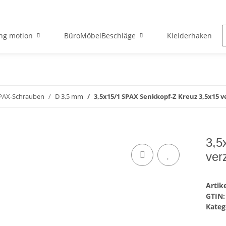
ng motion
BüroMöbelBeschläge
Kleiderhaken
PAX-Schrauben
D 3,5 mm
3,5x15/1 SPAX Senkkopf-Z Kreuz 3,5x15 v
3,5
ver
Arti
GTIN:
Kateg