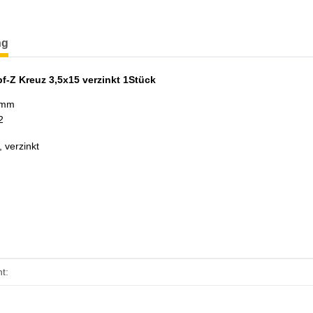
terkarten anzeigen
ng
-Z Kreuz 3,5x15 verzinkt 1Stück
 mm
2
, verzinkt
enschaft
t: