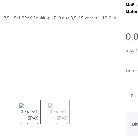
Maß:
Mater
0,
inkl. 
Liefe
x
Bi