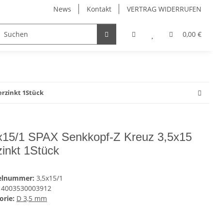
News
Kontakt
VERTRAG WIDERRUFEN
Möbelgriffe, Möbelknöpfe
Küchenschubladen, Küchena
0,00 €
erzinkt 1Stück
x15/1 SPAX Senkkopf-Z Kreuz 3,5x15
zinkt 1Stück
kelnummer:
3,5x15/1
4003530003912
orie:
D 3,5 mm