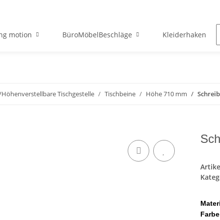
ng motion
BüroMöbelBeschläge
Kleiderhaken
/Höhenverstellbare Tischgestelle
Tischbeine
Höhe 710 mm
Schreib
Sch
Artik
Kateg
Mater
Farbe