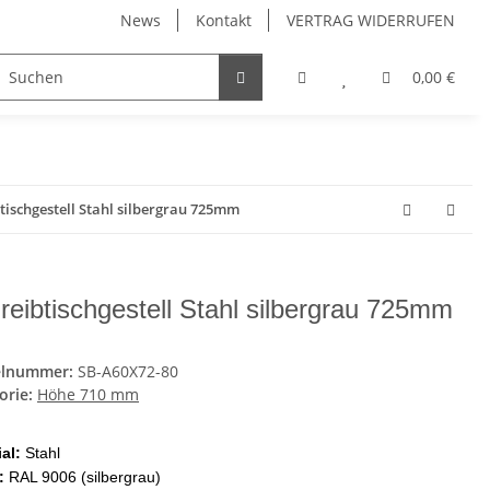
News
Kontakt
VERTRAG WIDERRUFEN
Möbelgriffe, Möbelknöpfe
Küchenschubladen, Küchena
0,00 €
tischgestell Stahl silbergrau 725mm
reibtischgestell Stahl silbergrau 725mm
elnummer:
SB-A60X72-80
orie:
Höhe 710 mm
ial:
Stahl
:
RAL 9006 (silbergrau)