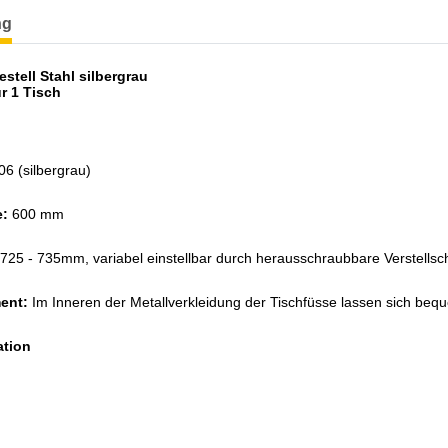
terkarten anzeigen
ng
stell Stahl silbergrau
ür 1 Tisch
6 (silbergrau)
e:
600 mm
725 - 735mm, variabel einstellbar durch herausschraubbare Verstell
ent:
Im Inneren der Metallverkleidung der Tischfüsse lassen sich beq
ation