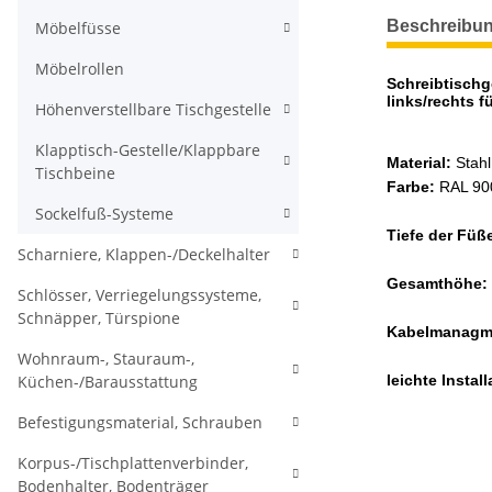
weitere Regis
Beschreibu
Möbelfüsse
Möbelrollen
Schreibtischge
links/rechts f
Höhenverstellbare Tischgestelle
Klapptisch-Gestelle/Klappbare
Material:
Stahl
Tischbeine
Farbe:
RAL 900
Sockelfuß-Systeme
Tiefe der Füß
Scharniere, Klappen-/Deckelhalter
Gesamthöhe:
Schlösser, Verriegelungssysteme,
Schnäpper, Türspione
Kabelmanagm
Wohnraum-, Stauraum-,
leichte Install
Küchen-/Barausstattung
Befestigungsmaterial, Schrauben
Korpus-/Tischplattenverbinder,
Bodenhalter, Bodenträger