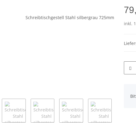
79
inkl. 
Liefe
x
Bi