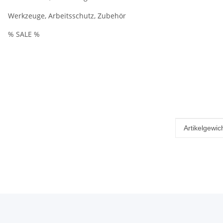
Werkzeuge, Arbeitsschutz, Zubehör
% SALE %
Produkteig
Wert
Artikelgewich