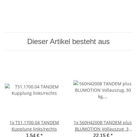
Dieser Artikel besteht aus
1x
T51.1700.04 TANDEM
1x
560H4200B TANDEM plus
Kupplung links/rechts
BLUMOTION Vollauszug, 30
kg, NL=420mm ohne
1,54 €
*
22,15 €
*