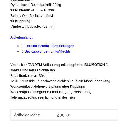
Dynamische Belastbarkeit: 30 kg
für Plattendicke: 11 – 16 mm
Farbe / Oberfläche: verzinkt
für Kupplung
Mindesteinbautiefe: 423 mm
Artikelumfang:
1 Garnitur Schubkastenführungen
1 Set Kupplungen Links/Rechts
Verdeckter TANDEM-Vollauszug mit integrierter
BLUMOTION
für
sanftes und leises Schließen
Belastbarkeit dyn. 30kg
TANDEM inside - für schwebeleichten Lauf, ein Möbelleben lang
Werkzeuglose Höhenverstellung über Kupplung
Werkzeuglose integrierte Front-Neigungsverstellung
Toleranzausgleich seitlich und in der Tiefe
Produkteigenschaft
Wert
2,00
kg
Artikelgewicht: