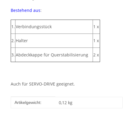
Bestehend aus
:
1.
Verbindungsstück
1 x
2.
Halter
1 x
3.
Abdeckkappe für Querstabilisierung
2 x
Auch für SERVO-DRIVE geeignet.
Produkteigenschaft
Wert
0,12
kg
Artikelgewicht: