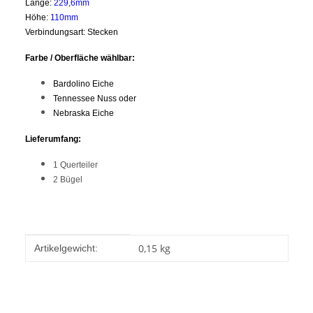
Länge:
229,6mm
Höhe:
110mm
Verbindungsart: Stecken
Farbe / Oberfläche
wählbar:
Bardolino Eiche
Tennessee Nuss oder
Nebraska Eiche
Lieferumfang:
1 Querteiler
2 Bügel
Produkteigenschaft
Wert
0,15
kg
Artikelgewicht: