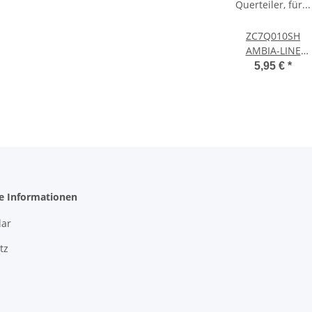
ZC7Q010SH
AMBIA-LINE
Querteiler, für
5,95 €
*
LEGRABOX/MER
Holzdesign,
Rahmenbreite
100mm
he Informationen
ar
tz