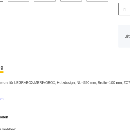
x
Bi
terkarten anzeigen
ng
hmen
, für LEGRABOX/MERIVOBOX, Holzdesign, NL=550 mm, Breite=100 mm, Z
mm
Boden
e wählbar: