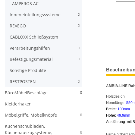
AMPEROS AC
Inneneinteilungssysteme
REVEGO
CABLOXX Schließsystem
Verarbeitungshilfen
Befestigungsmaterial
weitere Regis
Beschreibu
Sonstige Produkte
RESTPOSTEN
AMBIA-LINE Ra
BüroMöbelBeschläge
Holzdesign
Nennlänge:
55
0
Kleiderhaken
Breite:
100mm
Möbelgriffe, Möbelknöpfe
Höhe:
49,9mm
Ausführung: mit 
Küchenschubladen,
Küchenauszugsysteme,
Farbe / Oberfläch