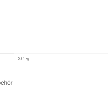
0,84
kg
behör