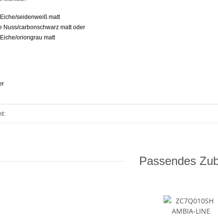
 Eiche/seidenweiß matt
 Nuss/carbonschwarz matt oder
Eiche/oriongrau matt
n
er
enschaft
t:
Passendes Zu