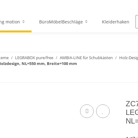
ng motion
BüroMöbelBeschläge
Kleiderhaken
teme
LEGRABOX pure/free
AMBIA-LINE für Schubkästen
Holz-Desi
olzdesign, NL=550 mm, Breite=100 mm
ZC7
LE
NL=