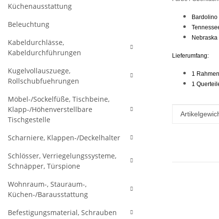
Küchenausstattung
Bardolino
Beleuchtung
Tennessee
Nebraska 
Kabeldurchlässe,
Kabeldurchführungen
Lieferumfang:
Kugelvollauszuege,
1 Rahme
Rollschubfuehrungen
1 Querteil
Möbel-/Sockelfüße, Tischbeine,
Klapp-/Höhenverstellbare
Produkteig
Wert
Artikelgewich
Tischgestelle
Scharniere, Klappen-/Deckelhalter
Schlösser, Verriegelungssysteme,
Schnäpper, Türspione
Wohnraum-, Stauraum-,
Küchen-/Barausstattung
Befestigungsmaterial, Schrauben