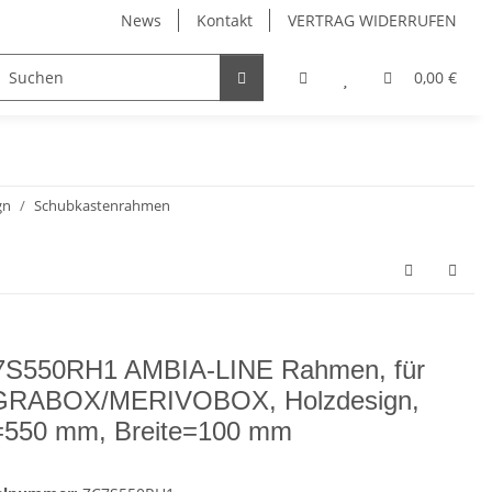
News
Kontakt
VERTRAG WIDERRUFEN
Möbelgriffe, Möbelknöpfe
Küchenschubladen, Küchena
0,00 €
gn
Schubkastenrahmen
S550RH1 AMBIA-LINE Rahmen, für
GRABOX/MERIVOBOX, Holzdesign,
550 mm, Breite=100 mm