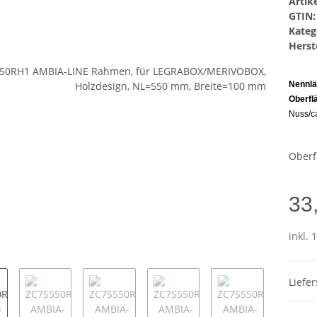
Arti
GTIN:
Kateg
Herste
Nennlä
Oberfl
Nuss/c
Oberf
33
inkl. 
Liefe