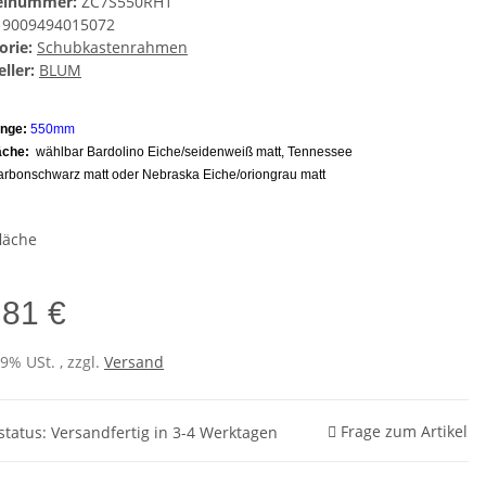
kelnummer:
ZC7S550RH1
9009494015072
orie:
Schubkastenrahmen
ller:
BLUM
nge:
55
0
mm
äche:
wählbar
Bardolino Eiche/seidenweiß matt, Tennessee
arbonschwarz matt oder Nebraska Eiche/oriongrau matt
läche
,81 €
19% USt. , zzgl.
Versand
Frage zum Artikel
rstatus: Versandfertig in 3-4 Werktagen