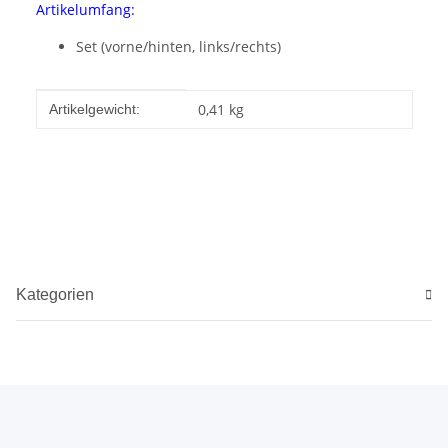
Artikelumfang:
Set (vorne/hinten, links/rechts)
Produkteigenschaft
Wert
0,41
kg
Artikelgewicht:
Kategorien