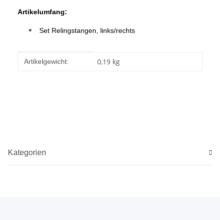
Artikelumfang:
Set Relingstangen, links/rechts
Produkteigenschaft
Wert
0,19
kg
Artikelgewicht:
Kategorien