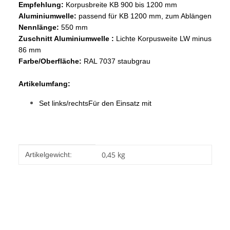
E
mpfehlung:
Korpusbreite KB 900 bis 1200 mm
Aluminiumwelle:
passend für KB 1200 mm, zum Ablängen
Nennlänge:
550 mm
Zuschnitt Aluminiumwelle :
Lichte Korpusweite LW minus
86 mm
Farbe/Oberfläche:
RAL 7037 staubgrau
Artikelumfang:
Set links/rechtsFür den Einsatz mit
Produkteigenschaft
Wert
0,45
kg
Artikelgewicht: