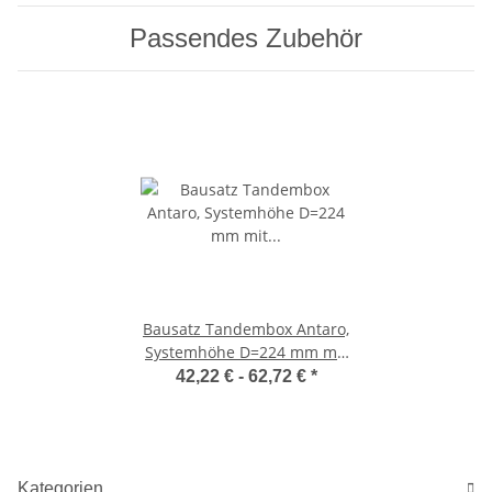
Passendes Zubehör
Bausatz Tandembox Antaro,
Systemhöhe D=224 mm mit
Reling, mit Blumotion,
42,22 € -
62,72 €
*
Korpusschiene 30/65 kg, für
Tip-On-Blumotion geeignet
Kategorien