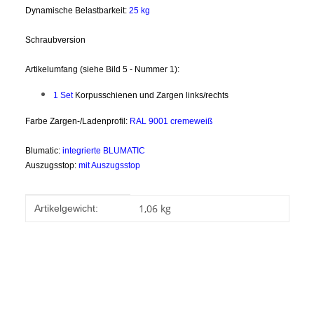
Dynamische Belastbarkeit:
25 kg
Schraubversion
Artikelumfang (siehe Bild 5 - Nummer 1):
1 Set
Korpusschienen und Zargen links/rechts
Farbe Zargen-/Ladenprofil:
RAL 9001 cremeweiß
Blumatic:
integrierte BLUMATIC
Auszugsstop:
mit Auszugsstop
Produkteigenschaft
Wert
1,06
kg
Artikelgewicht: