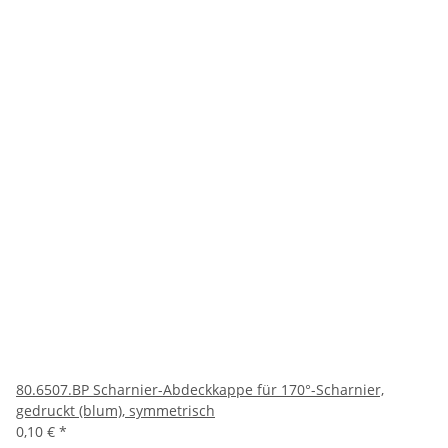
80.6507.BP Scharnier-Abdeckkappe für 170°-Scharnier,
gedruckt (blum), symmetrisch
0,10 €
*