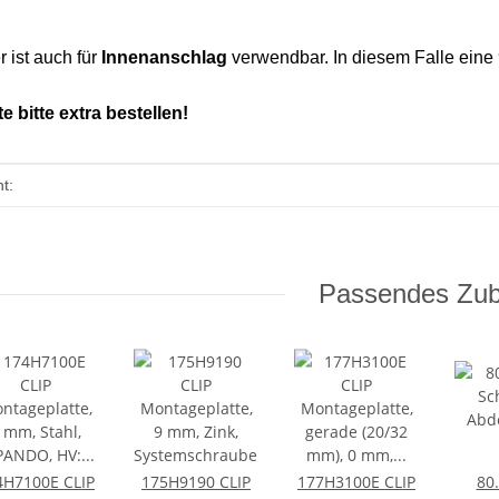
 ist auch für
Innenanschlag
verwendbar. In diesem Falle eine
 bitte extra bestellen!
enschaft
t:
Passendes Zu
4H7100E CLIP
175H9190 CLIP
177H3100E CLIP
80