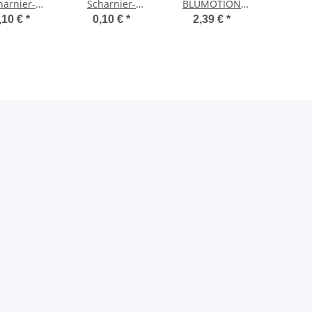
harnier-
Scharnier-
BLUMOTION
eckkappe
Abdeckkappe
zum Aufstecken,
,10 €
*
0,10 €
*
2,39 €
*
r 170°-
für 170°-
Weitwinkel-
harnier,
Scharnier,
Scharnier 170°,
gt (blum),
gedruckt (blum),
Zink
metrisch
symmetrisch