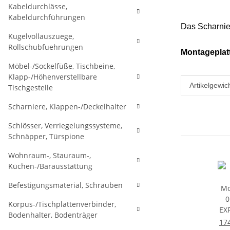
Kabeldurchlässe,
Kabeldurchführungen
Das Scharnier
Kugelvollauszuege,
Rollschubfuehrungen
Montageplatte
Möbel-/Sockelfüße, Tischbeine,
Klapp-/Höhenverstellbare
Produkteig
Wert
Artikelgewich
Tischgestelle
Scharniere, Klappen-/Deckelhalter
Schlösser, Verriegelungssysteme,
Schnäpper, Türspione
Wohnraum-, Stauraum-,
Küchen-/Barausstattung
Befestigungsmaterial, Schrauben
Korpus-/Tischplattenverbinder,
Bodenhalter, Bodenträger
17