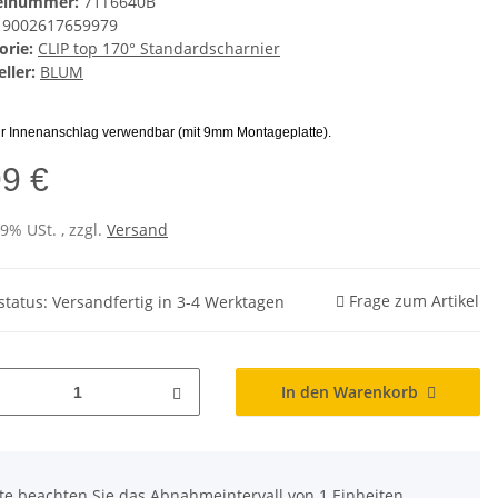
kelnummer:
71T6640B
9002617659979
orie:
CLIP top 170° Standardscharnier
ller:
BLUM
ür Innenanschlag verwendbar (mit 9mm Montageplatte).
99 €
19% USt. , zzgl.
Versand
Frage zum Artikel
rstatus: Versandfertig in 3-4 Werktagen
In den Warenkorb
tte beachten Sie das Abnahmeintervall von 1 Einheiten.