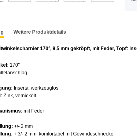
terkarten anzeigen
ng
Weitere Produktdetails
twinkelscharnier 170°, 9,5 mm gekröpft, mit Feder, Topf: In
kel:
170°
ttelanschlag
igung:
Inserta, werkzeuglos
:
Zink, vernickelt
hanismus:
mit Feder
llung:
+/- 2 mm
llung:
+ 3/- 2 mm, komfortabel mit Gewindeschnecke