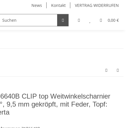
News
Kontakt
VERTRAG WIDERRUFEN
Möbelgriffe, Möbelknöpfe
Küchenschubladen, Küchena
0,00 €
6640B CLIP top Weitwinkelscharnier
°, 9,5 mm gekröpft, mit Feder, Topf:
erta