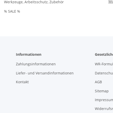
Mo
Werkzeuge, Arbeitsschutz, Zubehör
0
% SALE %
E
Informationen
Gesetzlic
Zahlungsinformationen
WR-Formul
Liefer- und Versandinformationen
Datenschu
Kontakt
AGB
Sitemap
Impressu
Widerrufs