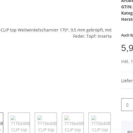
Arti
GTIN:
Kateg
Herste
Auch f
5,
inkl. 
Liefe
x
Bi