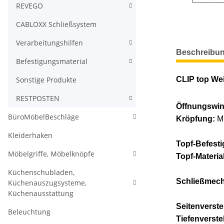
REVEGO
CABLOXX Schließsystem
Verarbeitungshilfen
weitere Regis
Beschreibu
Befestigungsmaterial
Sonstige Produkte
CLIP top Wei
RESTPOSTEN
Öffnungswin
BüroMöbelBeschläge
Kröpfung:
Mi
Kleiderhaken
Topf-Befest
Möbelgriffe, Möbelknöpfe
Topf-Material
Küchenschubladen,
Schließmec
Küchenauszugsysteme,
Küchenausstattung
Seitenverste
Beleuchtung
Tiefenverste