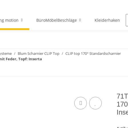
ng motion
BüroMöbelBeschläge
Kleiderhaken
systeme
Blum Scharnier CLIP Top
CLIP top 170° Standardscharnier
it Feder, Topf: Inserta
71T
170
Ins